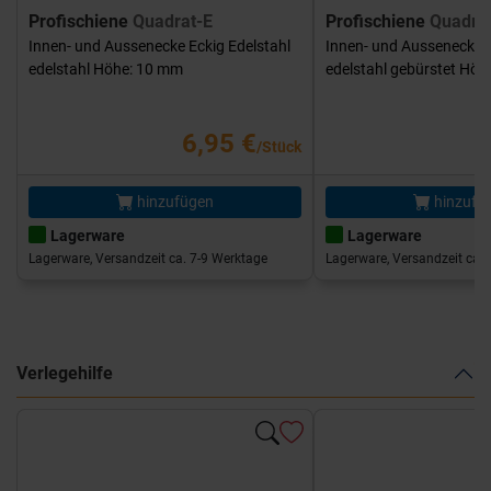
Profischiene
Quadrat-E
Profischiene
Quadra
Innen- und Aussenecke Eckig Edelstahl
Innen- und Aussenecke E
edelstahl Höhe: 10 mm
edelstahl gebürstet Hö
6,95 €
/Stück
hinzufügen
hinzufü
Lagerware
Lagerware
Lagerware, Versandzeit ca. 7-9 Werktage
Lagerware, Versandzeit ca. 
Verlegehilfe