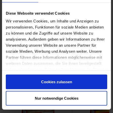
Diese Webseite verwendet Cookies
Wir verwenden Cookies, um Inhalte und Anzeigen zu
personalisieren, Funktionen für soziale Medien anbieten
V4
zu können und die Zugriffe auf unsere Website zu
Marca Corona Miniature Aroma Malto
analysieren. Außerdem geben wir Informationen zu Ihrer
Die hier gezeigten "Prints" sind ein Auszug aus dem Farbspiel und
Verwendung unserer Website an unsere Partner für
dienen als beispielhafte Darstellung. Es können weitere "Prints"
soziale Medien, Werbung und Analysen weiter. Unsere
enthalten sein.
Partner führen diese Informationen möglicherweise mit
weiteren Daten zusammen, die Sie ihnen bereitgestellt
Weitere Serien von Marca Corona
haben oder die sie im Rahmen Ihrer Nutzung der Dienste
gesammelt haben.
Cookies zulassen
Fliesenkleber
Showroom
Showroom
Nur notwendige Cookies