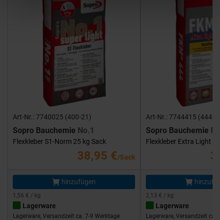
Art-Nr.: 7740025 (400-21)
Art-Nr.: 7744415 (444-1
Sopro Bauchemie
No.1
Sopro Bauchemie
FK
Flexkleber S1-Norm 25 kg Sack
Flexkleber Extra Light 1
38,95 €
3
/Sack
hinzufügen
hinzufü
1,56 € / kg
2,13 € / kg
Lagerware
Lagerware
Lagerware, Versandzeit ca. 7-9 Werktage
Lagerware, Versandzeit ca. 