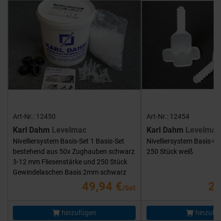
Art-Nr.: 12450
Art-Nr.: 12454
Karl Dahm
Levelmac
Karl Dahm
Levelmac
Nivelliersystem Basis-Set 1 Basis-Set
Nivelliersystem Basis-G
bestehend aus 50x Zughauben schwarz
250 Stück weiß
3-12 mm Fliesenstärke und 250 Stück
Gewindelaschen Basis 2mm schwarz
49,94 €
25
/Set
hinzufügen
hinzufü