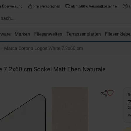
e Überweisung
Preisversprechen
ab 1.500 € Versandkostenfrei
3
rware
Marken
Fliesenwelten
Terrassenplatten
Fliesenklebe
atte.de
Marca Corona Logos White 7.2x60 cm
e 7.2x60 cm Sockel Matt Eben Naturale
Be
2
V