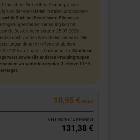
itte beachten Sie bei Ihrer Planung, dass es
ufgrund der Werksferien in Italien und Spanien
usschließlich bei Bestellware-Fliesen
zu
erzögerungen bei der Verladung kommt.
ezahlte Bestellungen bis zum 25.07.2026
erden noch vor den Werksferien verladen. Alle
estellungen danach treffen erst ab dem
7.09.2026 am Lager in Dortmund ein.
Sämtliche
agerware sowie alle anderen Produktgruppen
ersenden wir weiterhin regulär (Lieferzeit 7–9
erktage).
10,95 €
/Stück
Gesamtpreis / Liefermenge
131,38 €