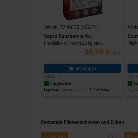
Art-Nr.: 7740025 (400-21)
Art-
Sopro Bauchemie
No.1
Sop
Flexkleber S1-Norm 25 kg Sack
Flexk
38,95 €
/Sack
hinzufügen
1,56 € / kg
2,13 €
Lagerware
L
Lagerware, Versandzeit ca. 7-9 Werktage
Lagerw
Passende Fliesenschienen und Ecken
Showroom
Show