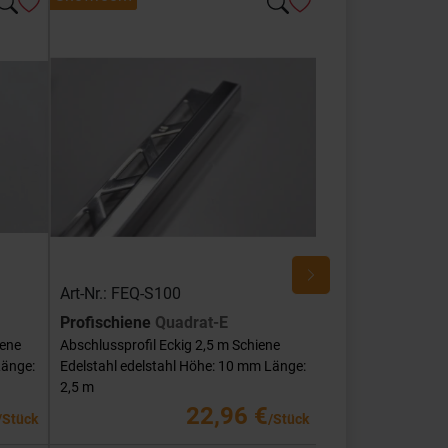
Art-Nr.: FEQ-S100
Art-Nr.: FEQ-SG
Profischiene
Quadrat-E
Profischiene
Qu
iene
Abschlussprofil Eckig 2,5 m Schiene
Abschlussprofil Ec
Länge:
Edelstahl edelstahl Höhe: 10 mm Länge:
Edelstahl edelstah
2,5 m
mm Länge: 2,5 m
22,96 €
/Stück
/Stück