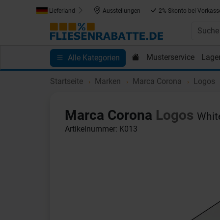
Lieferland
Ausstellungen
2% Skonto bei Vorkass
Musterservice
Lage
Alle Kategorien
Kundenprojekte
Blog
Einkaufen bei Fliesenrab
Startseite
Marken
Marca Corona
Logos
Marca Corona
Logos
Whit
Artikelnummer: K013