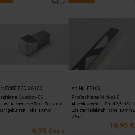
Nr.: ECKE-FEQ-SG100
Art-Nr.: FE100
ischiene
Quadrat-EG
Profischiene
Winkel-E
- und Aussenecke Eckig Edelstahl
Abschlussprofil L-Profil 2,5 m Sch
tahl gebürstet Höhe: 10 mm
Edelstahl edelstahl Höhe: 10 mm 
2,5 m
16,95 €
6,95 €
/Stück