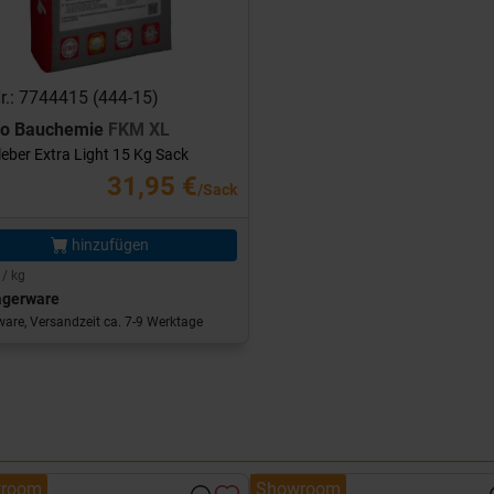
Nr.: 7744415 (444-15)
ro Bauchemie
FKM XL
leber Extra Light 15 Kg Sack
31,95 €
/Sack
hinzufügen
 / kg
agerware
are, Versandzeit ca. 7-9 Werktage
room
Showroom