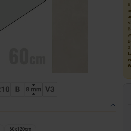
B
a
a
V
B
w
B
0
L
v
W
60x120cm