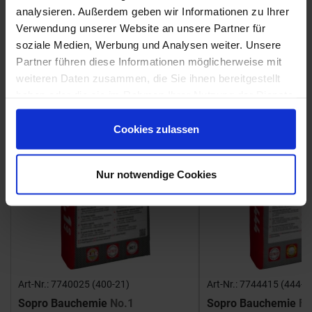
analysieren. Außerdem geben wir Informationen zu Ihrer
Verwendung unserer Website an unsere Partner für
Fliesenkleber
soziale Medien, Werbung und Analysen weiter. Unsere
Partner führen diese Informationen möglicherweise mit
Showroom
Showroom
weiteren Daten zusammen, die Sie ihnen bereitgestellt
haben oder die sie im Rahmen Ihrer Nutzung der Dienste
gesammelt haben.
Cookies zulassen
Nur notwendige Cookies
Art-Nr.: 7740025 (400-21)
Art-Nr.: 7744415 (444-1
Sopro Bauchemie
No.1
Sopro Bauchemie
FK