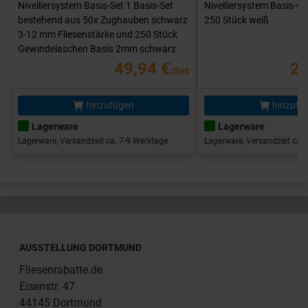
Nivelliersystem Basis-Set 1 Basis-Set
Nivelliersystem Basis-G
bestehend aus 50x Zughauben schwarz
250 Stück weiß
3-12 mm Fliesenstärke und 250 Stück
Gewindelaschen Basis 2mm schwarz
49,94 €
25
/Set
hinzufügen
hinzufü
Lagerware
Lagerware
Lagerware, Versandzeit ca. 7-9 Werktage
Lagerware, Versandzeit ca. 
AUSSTELLUNG DORTMUND
Fliesenrabatte.de
Eisenstr. 47
44145 Dortmund