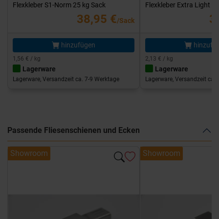
Flexkleber S1-Norm 25 kg Sack
Flexkleber Extra Light 1
38,95 €
3
/Sack
hinzufügen
hinzufü
1,56 € / kg
2,13 € / kg
Lagerware
Lagerware
Lagerware, Versandzeit ca. 7-9 Werktage
Lagerware, Versandzeit ca. 
Passende Fliesenschienen und Ecken
Showroom
Showroom