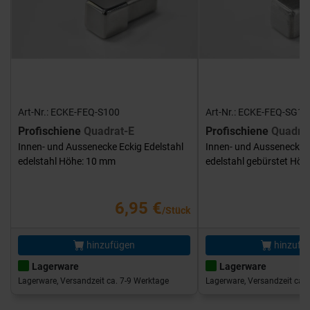
Art-Nr.: ECKE-FEQ-S100
Art-Nr.: ECKE-FEQ-SG10
Profischiene
Quadrat-E
Profischiene
Quadra
Innen- und Aussenecke Eckig Edelstahl
Innen- und Aussenecke E
edelstahl Höhe: 10 mm
edelstahl gebürstet Hö
6,95 €
/Stück
hinzufügen
hinzufü
Lagerware
Lagerware
Lagerware, Versandzeit ca. 7-9 Werktage
Lagerware, Versandzeit ca. 