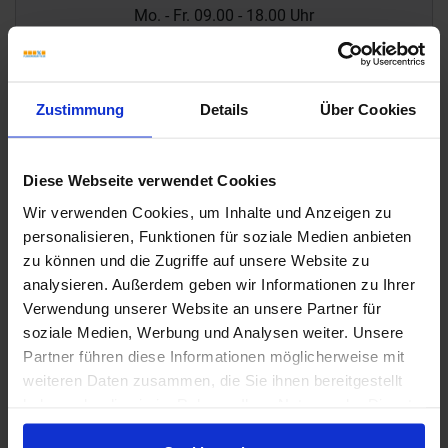
Mo. - Fr. 09.00 - 18.00 Uhr
Sa 10.00 - 13.00 Uhr
+49 (0) 231 - 18 11 901
Zustimmung
Details
Über Cookies
Anfrage zum Produkt
Diese Webseite verwendet Cookies
Marca Corona Arkistone Outdoor Impressionen
Wir verwenden Cookies, um Inhalte und Anzeigen zu
personalisieren, Funktionen für soziale Medien anbieten
zu können und die Zugriffe auf unsere Website zu
analysieren. Außerdem geben wir Informationen zu Ihrer
Verwendung unserer Website an unsere Partner für
soziale Medien, Werbung und Analysen weiter. Unsere
Partner führen diese Informationen möglicherweise mit
weiteren Daten zusammen, die Sie ihnen bereitgestellt
haben oder die sie im Rahmen Ihrer Nutzung der Dienste
gesammelt haben.