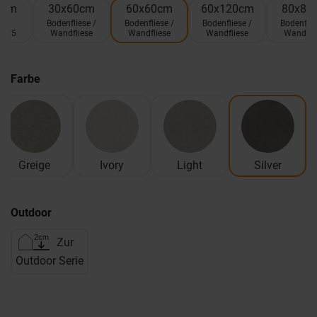
0cm
30x60cm
60x60cm
60x120cm
80x80
ik
Bodenfliese /
Bodenfliese /
Bodenfliese /
Bodenflie
 5x5
Wandfliese
Wandfliese
Wandfliese
Wandfli
Farbe
Greige
Ivory
Light
Silver
Outdoor
Zur
Outdoor Serie