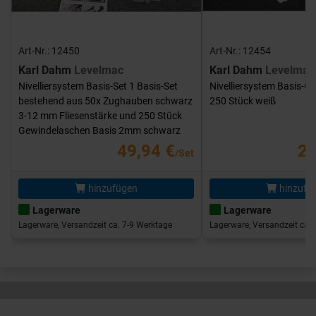
Art-Nr.: 12450
Art-Nr.: 12454
Karl Dahm
Levelmac
Karl Dahm
Levelmac
Nivelliersystem Basis-Set 1 Basis-Set
Nivelliersystem Basis-G
bestehend aus 50x Zughauben schwarz
250 Stück weiß
3-12 mm Fliesenstärke und 250 Stück
Gewindelaschen Basis 2mm schwarz
49,94 €
25
/Set
hinzufügen
hinzufü
Lagerware
Lagerware
Lagerware, Versandzeit ca. 7-9 Werktage
Lagerware, Versandzeit ca. 