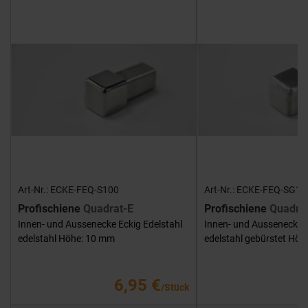
Art-Nr.: ECKE-FEQ-S100
Art-Nr.: ECKE-FEQ-SG10
Profischiene
Quadrat-E
Profischiene
Quadra
Innen- und Aussenecke Eckig Edelstahl
Innen- und Aussenecke E
edelstahl Höhe: 10 mm
edelstahl gebürstet Hö
6,95 €
/Stück