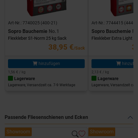
Art-Nr.: 7740025 (400-21)
Art-Nr.: 7744415 (444-1
Sopro Bauchemie
No.1
Sopro Bauchemie
FK
Flexkleber S1-Norm 25 kg Sack
Flexkleber Extra Light 1
38,95 €
3
/Sack
hinzufügen
hinzufü
1,56 € / kg
2,13 € / kg
Lagerware
Lagerware
Lagerware, Versandzeit ca. 7-9 Werktage
Lagerware, Versandzeit ca. 
Passende Fliesenschienen und Ecken
Showroom
Showroom