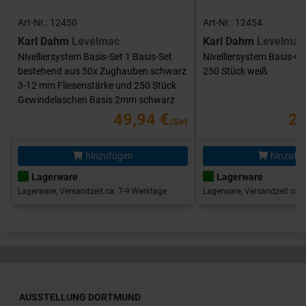
Art-Nr.: 12450
Art-Nr.: 12454
Karl Dahm
Levelmac
Karl Dahm
Levelmac
Nivelliersystem Basis-Set 1 Basis-Set
Nivelliersystem Basis-G
bestehend aus 50x Zughauben schwarz
250 Stück weiß
3-12 mm Fliesenstärke und 250 Stück
Gewindelaschen Basis 2mm schwarz
49,94 €
25
/Set
hinzufügen
hinzufü
Lagerware
Lagerware
Lagerware, Versandzeit ca. 7-9 Werktage
Lagerware, Versandzeit ca. 
AUSSTELLUNG DORTMUND