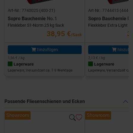
Art-Nr.: 7740025 (400-21)
Art-Nr.: 7744415 (444-1
Sopro Bauchemie
No.1
Sopro Bauchemie
FK
Flexkleber S1-Norm 25 kg Sack
Flexkleber Extra Light 1
38,95 €
3
/Sack
hinzufügen
hinzufü
1,56 € / kg
2,13 € / kg
Lagerware
Lagerware
Lagerware, Versandzeit ca. 7-9 Werktage
Lagerware, Versandzeit ca. 
Passende Fliesenschienen und Ecken
Showroom
Showroom