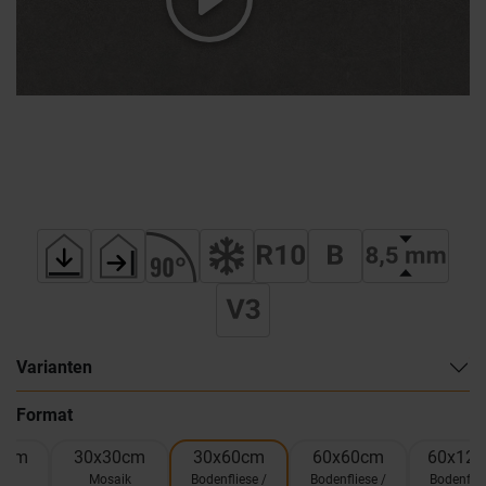
Varianten
Format
0cm
30x30cm
30x60cm
60x60cm
60x12
el
Mosaik
Bodenfliese /
Bodenfliese /
Bodenflie