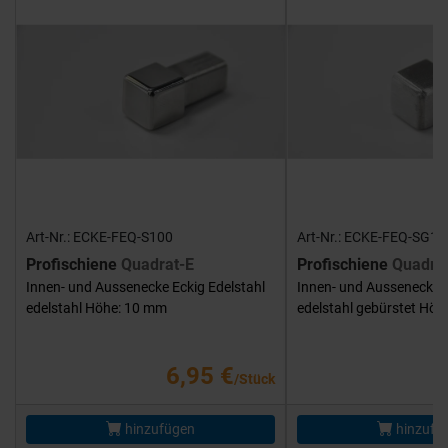
Art-Nr.: ECKE-FEQ-S100
Art-Nr.: ECKE-FEQ-SG10
Profischiene
Quadrat-E
Profischiene
Quadra
Innen- und Aussenecke Eckig Edelstahl
Innen- und Aussenecke E
edelstahl Höhe: 10 mm
edelstahl gebürstet Hö
6,95 €
/Stück
hinzufügen
hinzufü