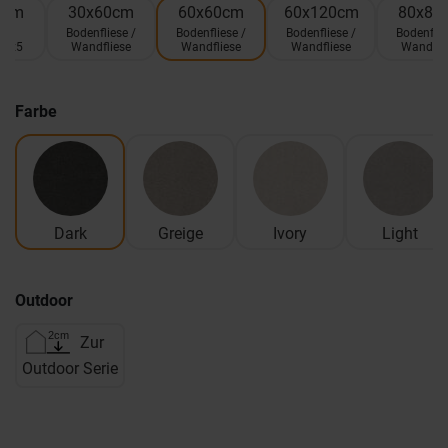
0cm
30x60cm
60x60cm
60x120cm
80x80
ik
Bodenfliese /
Bodenfliese /
Bodenfliese /
Bodenflie
 5x5
Wandfliese
Wandfliese
Wandfliese
Wandfli
Farbe
Dark
Greige
Ivory
Light
Outdoor
Zur
Outdoor Serie