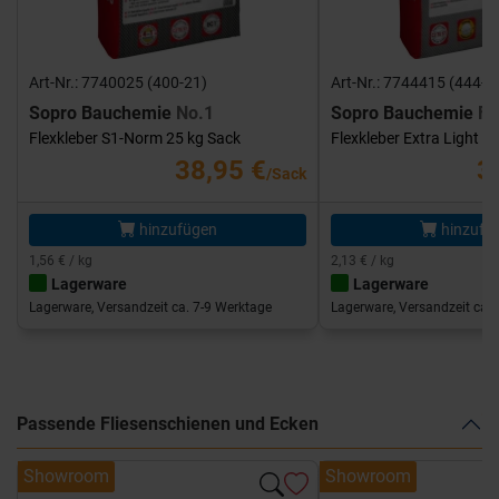
Art-Nr.: 7740025 (400-21)
Art-Nr.: 7744415 (444-1
Sopro Bauchemie
No.1
Sopro Bauchemie
FK
Flexkleber S1-Norm 25 kg Sack
Flexkleber Extra Light 1
38,95 €
3
/Sack
hinzufügen
hinzufü
1,56 € / kg
2,13 € / kg
Lagerware
Lagerware
Lagerware, Versandzeit ca. 7-9 Werktage
Lagerware, Versandzeit ca. 
Passende Fliesenschienen und Ecken
Showroom
Showroom