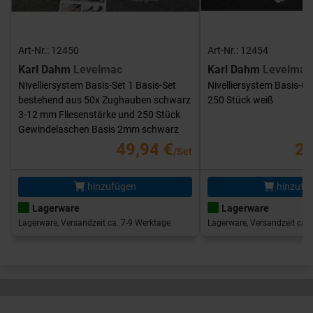
Art-Nr.: 12450
Art-Nr.: 12454
Karl Dahm
Levelmac
Karl Dahm
Levelmac
Nivelliersystem Basis-Set 1 Basis-Set
Nivelliersystem Basis-G
bestehend aus 50x Zughauben schwarz
250 Stück weiß
3-12 mm Fliesenstärke und 250 Stück
Gewindelaschen Basis 2mm schwarz
49,94 €
25
/Set
hinzufügen
hinzufü
Lagerware
Lagerware
Lagerware, Versandzeit ca. 7-9 Werktage
Lagerware, Versandzeit ca. 