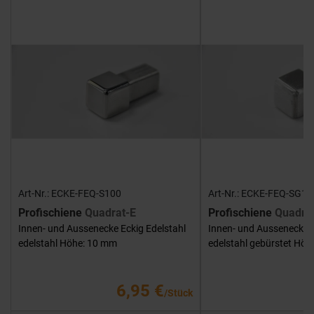
Art-Nr.: ECKE-FEQ-S100
Art-Nr.: ECKE-FEQ-SG10
Profischiene
Quadrat-E
Profischiene
Quadra
Innen- und Aussenecke Eckig Edelstahl
Innen- und Aussenecke E
edelstahl Höhe: 10 mm
edelstahl gebürstet Hö
6,95 €
/Stück