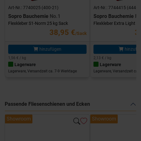
Art-Nr.: 7740025 (400-21)
Art-Nr.: 7744415 (444-1
Sopro Bauchemie
No.1
Sopro Bauchemie
FK
Flexkleber S1-Norm 25 kg Sack
Flexkleber Extra Light 1
38,95 €
3
/Sack
hinzufügen
hinzufü
1,56 € / kg
2,13 € / kg
Lagerware
Lagerware
Lagerware, Versandzeit ca. 7-9 Werktage
Lagerware, Versandzeit ca. 
Passende Fliesenschienen und Ecken
Showroom
Showroom