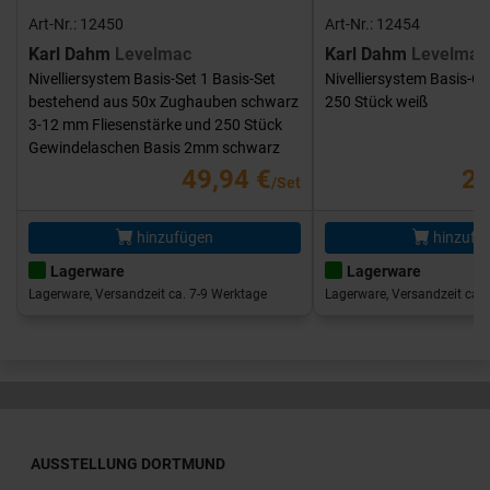
Art-Nr.: 12450
Art-Nr.: 12454
Karl Dahm
Levelmac
Karl Dahm
Levelmac
Nivelliersystem Basis-Set 1 Basis-Set
Nivelliersystem Basis-G
bestehend aus 50x Zughauben schwarz
250 Stück weiß
3-12 mm Fliesenstärke und 250 Stück
Gewindelaschen Basis 2mm schwarz
49,94 €
25
/Set
hinzufügen
hinzufü
Lagerware
Lagerware
Lagerware, Versandzeit ca. 7-9 Werktage
Lagerware, Versandzeit ca. 
AUSSTELLUNG DORTMUND