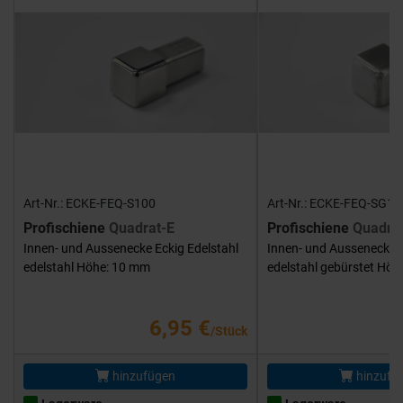
Art-Nr.: ECKE-FEQ-S100
Art-Nr.: ECKE-FEQ-SG10
Profischiene
Quadrat-E
Profischiene
Quadra
Innen- und Aussenecke Eckig Edelstahl
Innen- und Aussenecke E
edelstahl Höhe: 10 mm
edelstahl gebürstet Hö
6,95 €
/Stück
hinzufügen
hinzufü