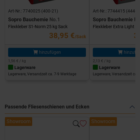
Art-Nr.: 7740025 (400-21)
Art-Nr.: 7744415 (444-1
Sopro Bauchemie
No.1
Sopro Bauchemie
FK
Flexkleber S1-Norm 25 kg Sack
Flexkleber Extra Light 1
38,95 €
3
/Sack
hinzufügen
hinzufü
1,56 € / kg
2,13 € / kg
Lagerware
Lagerware
Lagerware, Versandzeit ca. 7-9 Werktage
Lagerware, Versandzeit ca. 
Passende Fliesenschienen und Ecken
Showroom
Showroom