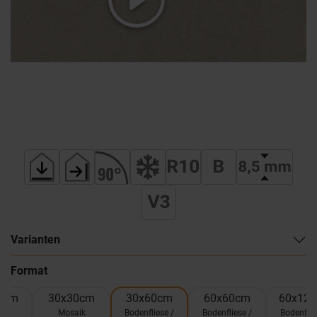
Varianten
Format
0cm
30x30cm
30x60cm
60x60cm
60x12
el
Mosaik
Bodenfliese /
Bodenfliese /
Bodenflie