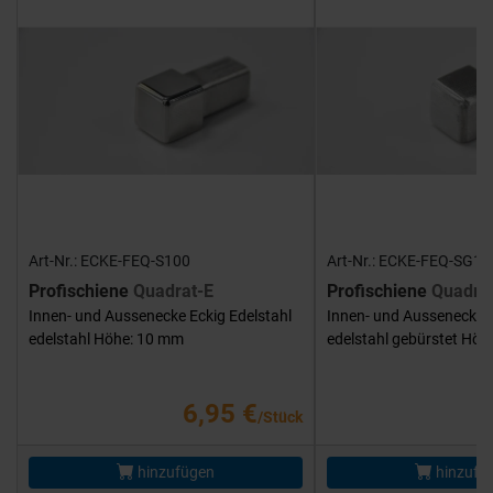
Art-Nr.: ECKE-FEQ-S100
Art-Nr.: ECKE-FEQ-SG10
Profischiene
Quadrat-E
Profischiene
Quadra
Innen- und Aussenecke Eckig Edelstahl
Innen- und Aussenecke E
edelstahl Höhe: 10 mm
edelstahl gebürstet Hö
6,95 €
/Stück
hinzufügen
hinzufü