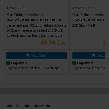
Art-Nr.: 12450
Art-Nr.: 12454
Karl Dahm
Levelmac
Karl Dahm
Levelmac
Nivelliersystem Basis-Set 1 Basis-Set
Nivelliersystem Basis-G
bestehend aus 50x Zughauben schwarz
250 Stück weiß
3-12 mm Fliesenstärke und 250 Stück
Gewindelaschen Basis 2mm schwarz
49,94 €
25
/Set
hinzufügen
hinzufü
Lagerware
Lagerware
Lagerware, Versandzeit ca. 7-9 Werktage
Lagerware, Versandzeit ca. 
AUSSTELLUNG DORTMUND