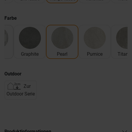
Farbe
ck
Graphite
Pearl
Pumice
Titani
Outdoor
Zur
Outdoor Serie
Produktinformationen