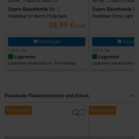
Art-Nr.: 7740025 (400-21)
Art-Nr.: 7744415 (444-1
Sopro Bauchemie
No.1
Sopro Bauchemie
FK
Flexkleber S1-Norm 25 kg Sack
Flexkleber Extra Light 1
38,95 €
3
/Sack
hinzufügen
hinzufü
1,56 € / kg
2,13 € / kg
Lagerware
Lagerware
Lagerware, Versandzeit ca. 7-9 Werktage
Lagerware, Versandzeit ca. 
Passende Fliesenschienen und Ecken
Showroom
Showroom