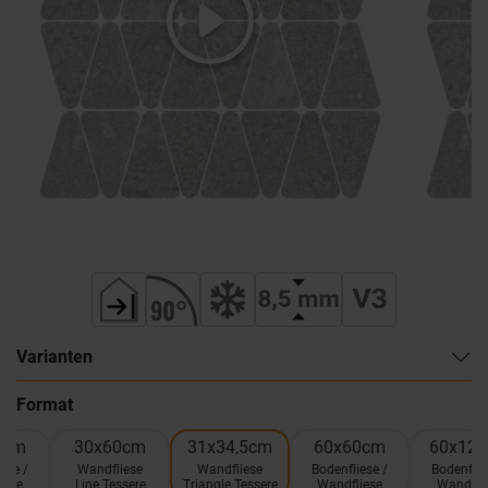
Varianten
Format
0cm
30x60cm
31x34,5cm
60x60cm
60x12
ese /
Wandfliese
Wandfliese
Bodenfliese /
Bodenflie
iese
Line Tessere
Triangle Tessere
Wandfliese
Wandfli