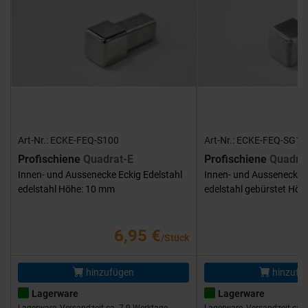
Art-Nr.: ECKE-FEQ-S100
Art-Nr.: ECKE-FEQ-SG10
Profischiene
Quadrat-E
Profischiene
Quadra
Innen- und Aussenecke Eckig Edelstahl
Innen- und Aussenecke E
edelstahl Höhe: 10 mm
edelstahl gebürstet Hö
6,95 €
/Stück
hinzufügen
hinzufü
Lagerware
Lagerware
Lagerware, Versandzeit ca. 7-9 Werktage
Lagerware, Versandzeit ca. 