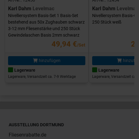
Karl Dahm
Levelmac
Karl Dahm
Levelmac
Nivelliersystem Basis-Set 1 Basis-Set
Nivelliersystem Basis-G
bestehend aus 50x Zughauben schwarz
250 Stück weiß
3-12 mm Fliesenstärke und 250 Stück
Gewindelaschen Basis 2mm schwarz
49,94 €
25
/Set
hinzufügen
hinzufü
Lagerware
Lagerware
Lagerware, Versandzeit ca. 7-9 Werktage
Lagerware, Versandzeit ca. 
AUSSTELLUNG DORTMUND
Fliesenrabatte.de