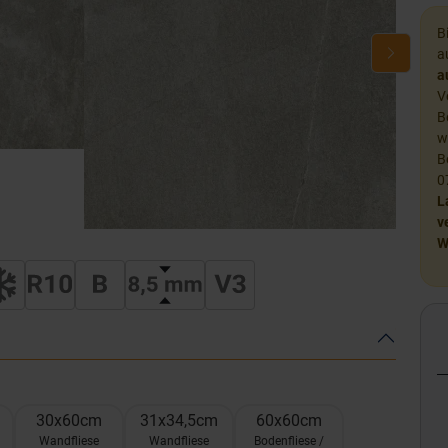
B
a
a
V
B
w
B
0
L
v
W
30x60cm
31x34,5cm
60x60cm
Wandfliese
Wandfliese
Bodenfliese /