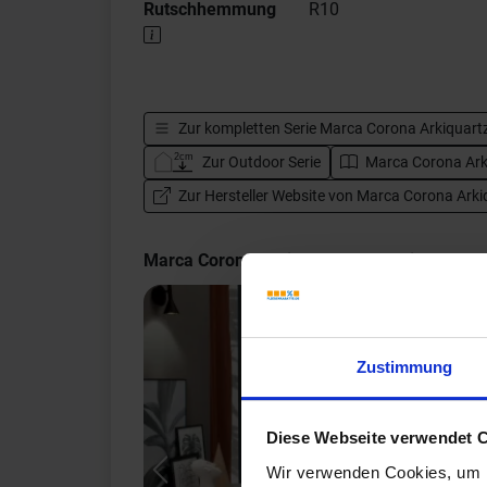
Rutschhemmung
R10
Zur kompletten Serie
Marca Corona Arkiquart
Zur Outdoor Serie
Marca Corona Arki
Zur Hersteller Website von Marca Corona Arki
Marca Corona Arkiquartz Impressionen
Zustimmung
Diese Webseite verwendet 
Wir verwenden Cookies, um I
Previous