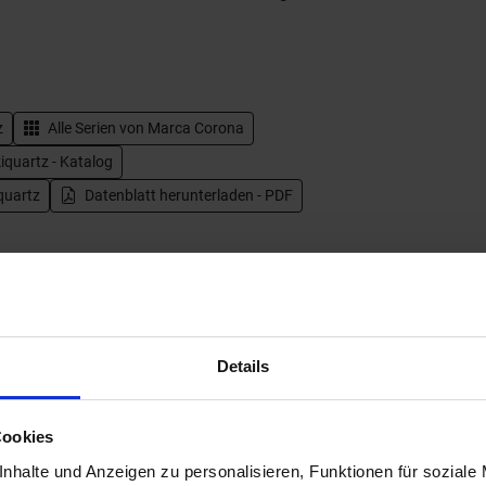
z
Alle Serien von
Marca Corona
quartz - Katalog
quartz
Datenblatt herunterladen - PDF
Details
Cookies
nhalte und Anzeigen zu personalisieren, Funktionen für soziale
Next