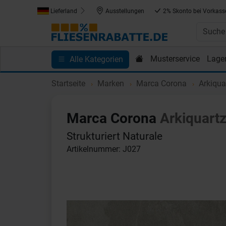
Lieferland
Ausstellungen
2% Skonto bei Vorkass
Musterservice
Lage
Alle Kategorien
Kundenprojekte
Blog
Einkaufen bei Fliesenrab
Startseite
Marken
Marca Corona
Arkiqua
Marca Corona
Arkiquart
Strukturiert Naturale
Artikelnummer: J027