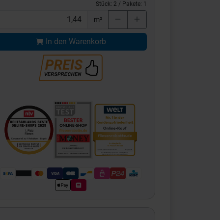
Stück:
2
/ Pakete:
1
m²
In den Warenkorb