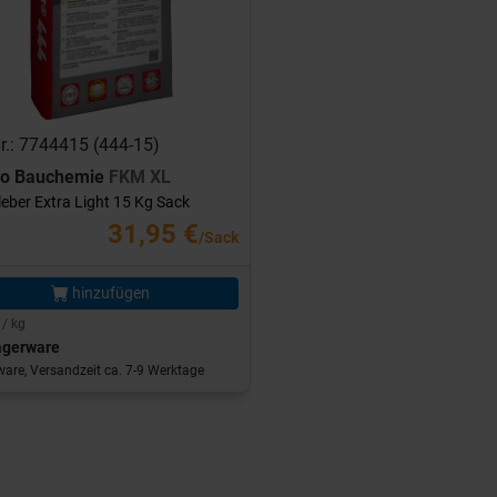
Nr.: 7744415 (444-15)
ro Bauchemie
FKM XL
leber Extra Light 15 Kg Sack
31,95 €
/Sack
hinzufügen
 / kg
agerware
are, Versandzeit ca. 7-9 Werktage