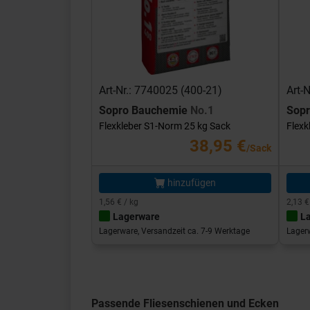
Art-Nr.: 7740025 (400-21)
Art-
Sopro Bauchemie
No.1
Sop
Flexkleber S1-Norm 25 kg Sack
Flexk
38,95 €
/Sack
hinzufügen
1,56 € / kg
2,13 €
Lagerware
L
Lagerware, Versandzeit ca. 7-9 Werktage
Lagerw
Passende Fliesenschienen und Ecken