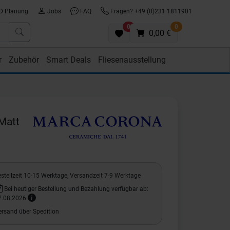
D Planung
Jobs
FAQ
Fragen? +49 (0)231 1811901
0
0
0,00 €
r
Zubehör
Smart Deals
Fliesenausstellung
Matt
stellzeit 10-15 Werktage, Versandzeit 7-9 Werktage
Bei heutiger Bestellung und Bezahlung verfügbar ab:
7.08.2026
ersand über Spedition