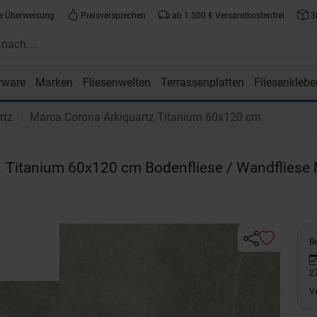
e Überweisung
Preisversprechen
ab 1.500 € Versandkostenfrei
3
rware
Marken
Fliesenwelten
Terrassenplatten
Fliesenklebe
atte.de
rtz
Marca Corona Arkiquartz Titanium 60x120 cm
z
Titanium 60x120 cm Bodenfliese / Wandfliese 
Be
2
V