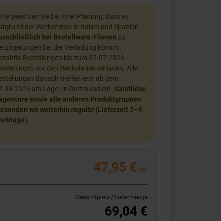
itte beachten Sie bei Ihrer Planung, dass es
ufgrund der Werksferien in Italien und Spanien
usschließlich bei Bestellware-Fliesen
zu
erzögerungen bei der Verladung kommt.
ezahlte Bestellungen bis zum 25.07.2026
erden noch vor den Werksferien verladen. Alle
estellungen danach treffen erst ab dem
7.09.2026 am Lager in Dortmund ein.
Sämtliche
agerware sowie alle anderen Produktgruppen
ersenden wir weiterhin regulär (Lieferzeit 7–9
erktage).
47,95 €
/m²
Gesamtpreis / Liefermenge
69,04 €