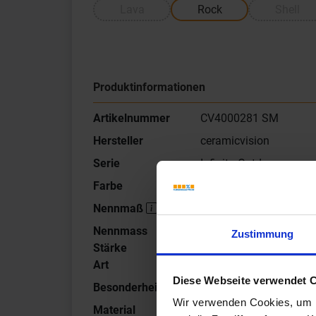
Lava
Rock
Shell
Produktinformationen
Artikelnummer
CV4000281 SM
Hersteller
ceramicvision
Serie
Infinito Outdoor
Farbe
Rock
Nennmaß
40x40cm
Nennmass
2 cm
Zustimmung
Stärke
Art
Terrassenplatte
Diese Webseite verwendet 
Besonderheit
Schnittmuster
Wir verwenden Cookies, um I
Material
Feinsteinzeug