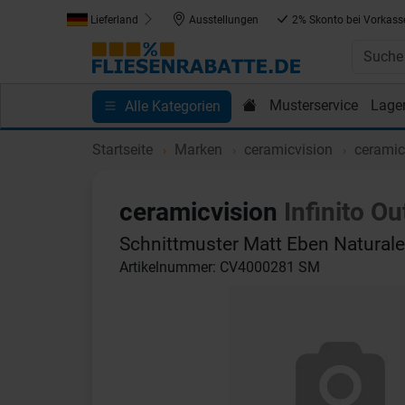
Lieferland
Ausstellungen
2% Skonto bei Vorkass
Musterservice
Lage
Alle Kategorien
Kundenprojekte
Blog
Einkaufen bei Fliesenrab
Startseite
Marken
ceramicvision
ceramicv
ceramicvision
Infinito O
Schnittmuster Matt Eben Naturale
Artikelnummer: CV4000281 SM