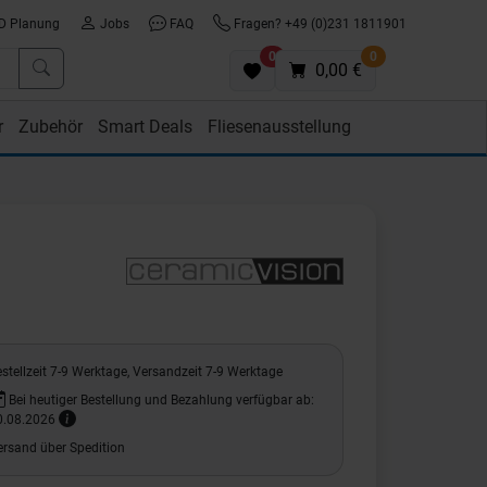
D Planung
Jobs
FAQ
Fragen? +49 (0)231 1811901
0
0
0,00 €
r
Zubehör
Smart Deals
Fliesenausstellung
stellzeit 7-9 Werktage, Versandzeit 7-9 Werktage
Bei heutiger Bestellung und Bezahlung verfügbar ab:
0.08.2026
ersand über Spedition