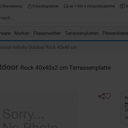
e Überweisung
Preisversprechen
ab 1.500 € Versandkostenfrei
3
rware
Marken
Fliesenwelten
Terrassenplatten
Fliesenklebe
atte.de
ision Infinito Outdoor Rock 40x40 cm
utdoor
Rock 40x40x2 cm Terrassenplatte
Be
2
V