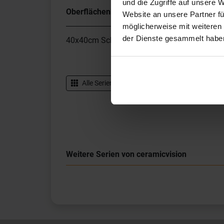
und die Zugriffe auf unsere 
Oberflächenhaptik
Eben
Website an unsere Partner fü
möglicherweise mit weiteren
der Dienste gesammelt habe
40x40cm Schnittmuster aus ceramicvision I
Alle Serien von
ceramicvision
Datenblatt
Weitere Serien von ceramicvision