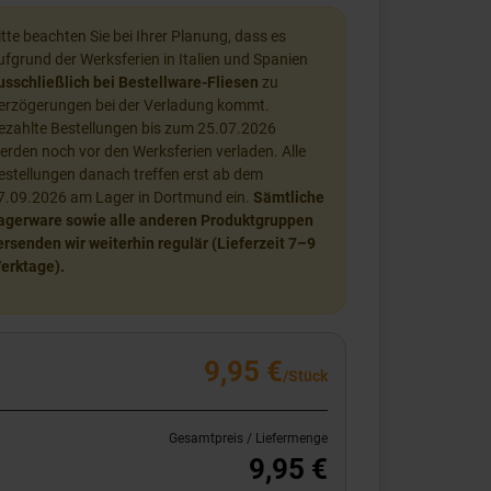
itte beachten Sie bei Ihrer Planung, dass es
ufgrund der Werksferien in Italien und Spanien
usschließlich bei Bestellware-Fliesen
zu
erzögerungen bei der Verladung kommt.
ezahlte Bestellungen bis zum 25.07.2026
erden noch vor den Werksferien verladen. Alle
estellungen danach treffen erst ab dem
7.09.2026 am Lager in Dortmund ein.
Sämtliche
agerware sowie alle anderen Produktgruppen
ersenden wir weiterhin regulär (Lieferzeit 7–9
erktage).
9,95 €
/Stück
Gesamtpreis / Liefermenge
9,95 €