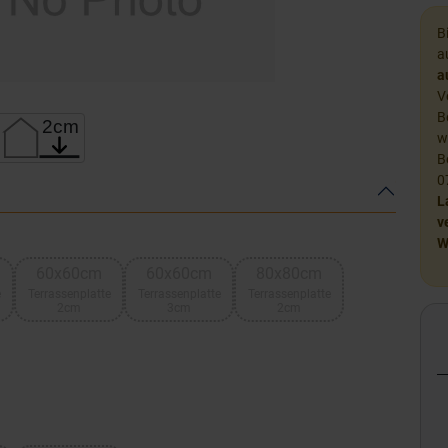
B
a
a
V
B
w
B
0
L
v
W
60x60cm
60x60cm
80x80cm
e
Terrassenplatte
Terrassenplatte
Terrassenplatte
2cm
3cm
2cm