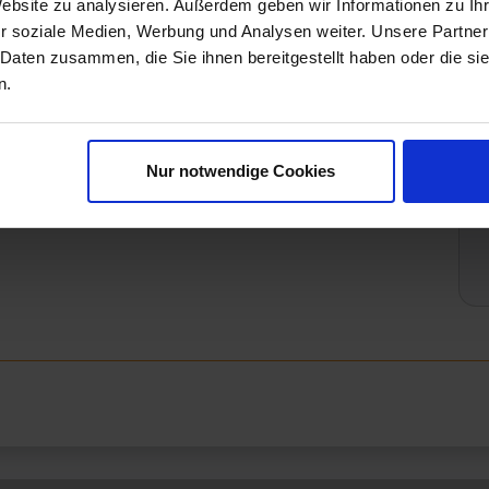
Website zu analysieren. Außerdem geben wir Informationen zu I
Versandzeit 7-9 Werktage
r soziale Medien, Werbung und Analysen weiter. Unsere Partner
 Daten zusammen, die Sie ihnen bereitgestellt haben oder die s
n.
nfinito Outdoor Rock 40x80cm
Nur notwendige Cookies
 herunterladen - PDF