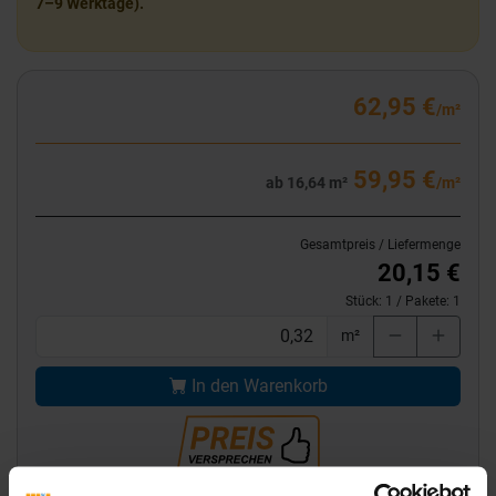
7–9 Werktage).
62,95 €
/m²
59,95 €
ab 16,64 m²
/m²
Gesamtpreis / Liefermenge
20,15 €
Stück:
1
/ Pakete:
1
m²
In den Warenkorb