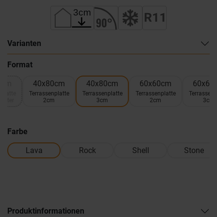
Varianten
Format
0cm
40x80cm
40x80cm
60x60cm
60x60
platte
Terrassenplatte
Terrassenplatte
Terrassenplatte
Terrassenp
uster
2cm
3cm
2cm
3cm
Farbe
Lava
Rock
Shell
Stone
Produktinformationen