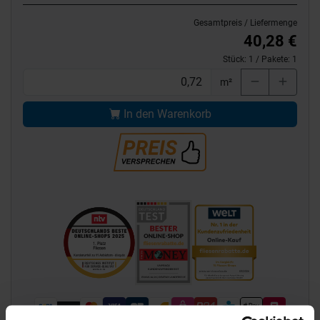
Gesamtpreis / Liefermenge
40,28 €
Stück:
1
/ Pakete:
1
m²
In den Warenkorb