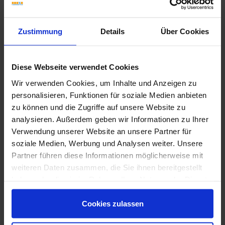
Zustimmung
Details
Über Cookies
Diese Webseite verwendet Cookies
Wir verwenden Cookies, um Inhalte und Anzeigen zu
personalisieren, Funktionen für soziale Medien anbieten
Wünschen Sie eine Beratung?
zu können und die Zugriffe auf unsere Website zu
Unsere Experten sind für Sie da:
analysieren. Außerdem geben wir Informationen zu Ihrer
Mo. - Fr. 09.00 - 18.00 Uhr
Verwendung unserer Website an unsere Partner für
Sa 10.00 - 13.00 Uhr
soziale Medien, Werbung und Analysen weiter. Unsere
Partner führen diese Informationen möglicherweise mit
+49 (0) 231 - 18 11 901
weiteren Daten zusammen, die Sie ihnen bereitgestellt
Anfrage zum Produkt
haben oder die sie im Rahmen Ihrer Nutzung der Dienste
gesammelt haben.
Cookies zulassen
Ceramiche Caesar Hold Outdoor Impressionen