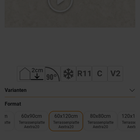
Varianten
Format
0cm
60x90cm
60x120cm
80x80cm
120x12
platte
Terrassenplatte
Terrassenplatte
Terrassenplatte
Terrassenp
a20
Aextra20
Aextra20
Aextra20
Aextra