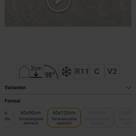
Varianten
Format
0cm
60x90cm
60x120cm
80x80cm
120x12
platte
Terrassenplatte
Terrassenplatte
Terrassenplatte
Terrassenp
a20
Aextra20
Aextra20
Aextra20
Aextra