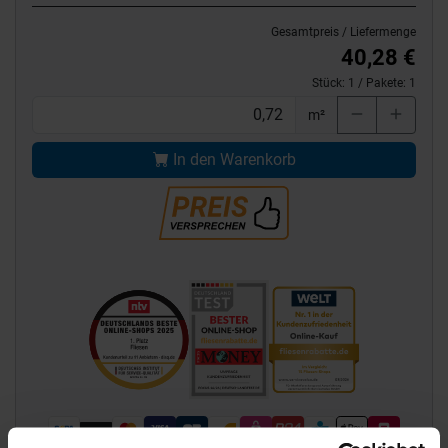
Gesamtpreis / Liefermenge
40,28 €
Stück:
1
/ Pakete:
1
m²
In den Warenkorb