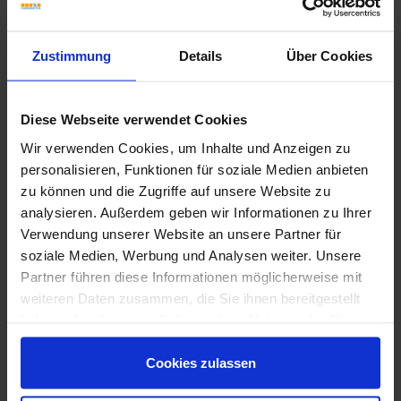
Zustimmung
Details
Über Cookies
Diese Webseite verwendet Cookies
Wir verwenden Cookies, um Inhalte und Anzeigen zu
personalisieren, Funktionen für soziale Medien anbieten
Wünschen Sie eine Beratung?
zu können und die Zugriffe auf unsere Website zu
Unsere Experten sind für Sie da:
analysieren. Außerdem geben wir Informationen zu Ihrer
Mo. - Fr. 09.00 - 18.00 Uhr
Verwendung unserer Website an unsere Partner für
Sa 10.00 - 13.00 Uhr
soziale Medien, Werbung und Analysen weiter. Unsere
Partner führen diese Informationen möglicherweise mit
+49 (0) 231 - 18 11 901
weiteren Daten zusammen, die Sie ihnen bereitgestellt
Anfrage zum Produkt
haben oder die sie im Rahmen Ihrer Nutzung der Dienste
gesammelt haben.
Cookies zulassen
Ceramiche Caesar Hold Outdoor Impressionen