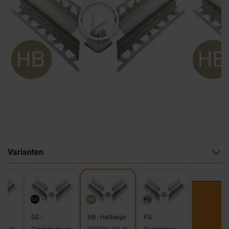
Varianten
GS -
HB - Hellbeige
PG -