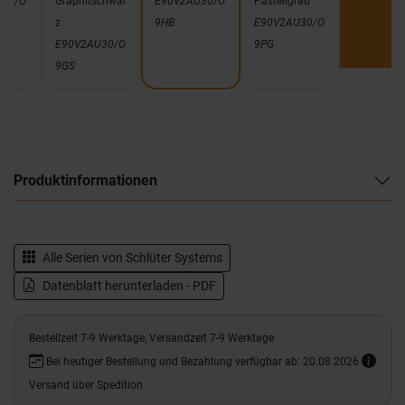
U30/O
Graphitschwar
E90V2AU30/O
Pastellgrau
z
9HB
E90V2AU30/O
E90V2AU30/O
9PG
9GS
Produktinformationen
Alle Serien von
Schlüter Systems
Datenblatt herunterladen - PDF
Bestellzeit 7-9 Werktage, Versandzeit 7-9 Werktage
Bei heutiger Bestellung und Bezahlung verfügbar ab: 20.08.2026
Versand über Spedition