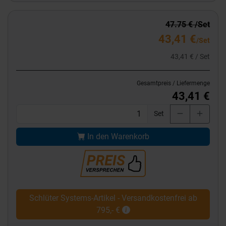
47.75 € /Set
43,41 €
/Set
43,41 € / Set
Gesamtpreis / Liefermenge
43,41 €
Set
In den Warenkorb
Schlüter Systems-Artikel - Versandkostenfrei ab
795,- €