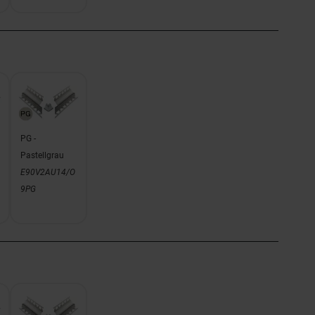
PG -
Pastellgrau
E90V2AU14/O
9PG