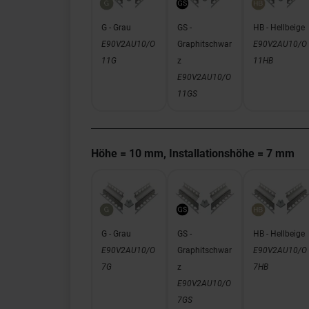
G - Grau
GS -
HB - Hellbeige
E90V2AU10/O
Graphitschwar
E90V2AU10/O
11G
z
11HB
E90V2AU10/O
11GS
Höhe = 10 mm, Installationshöhe = 7 mm
G - Grau
GS -
HB - Hellbeige
E90V2AU10/O
Graphitschwar
E90V2AU10/O
7G
z
7HB
E90V2AU10/O
7GS