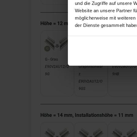
und die Zugriffe auf unsere 
Website an unsere Partner fü
möglicherweise mit weiteren
Höhe = 12 mm, Installationshöhe = 9 mm
der Dienste gesammelt habe
G - Grau
GS -
HB - Hellbeige
E90V2AU12/O
Graphitschwar
E90V2AU12/O
9G
z
9HB
E90V2AU12/O
9GS
Höhe = 14 mm, Installationshöhe = 11 mm