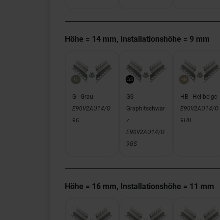
Höhe = 14 mm, Installationshöhe = 9 mm
G - Grau
GS -
HB - Hellbeige
E90V2AU14/O
Graphitschwar
E90V2AU14/O
9G
z
9HB
E90V2AU14/O
9GS
Höhe = 16 mm, Installationshöhe = 11 mm