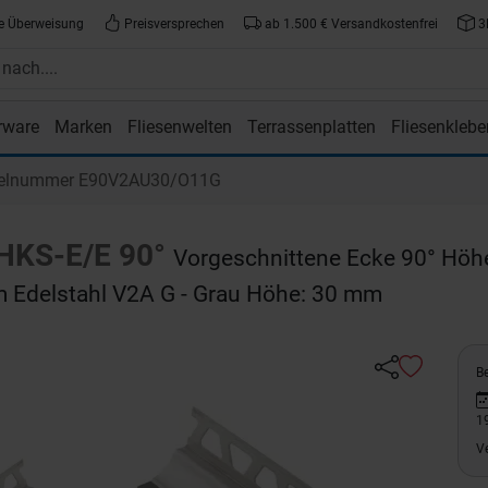
e Überweisung
Preisversprechen
ab 1.500 € Versandkostenfrei
3
rware
Marken
Fliesenwelten
Terrassenplatten
Fliesenklebe
atte.de
kelnummer E90V2AU30/O11G
HKS-E/E 90°
Vorgeschnittene Ecke 90° Höh
m Edelstahl V2A G - Grau Höhe: 30 mm
Be
1
V