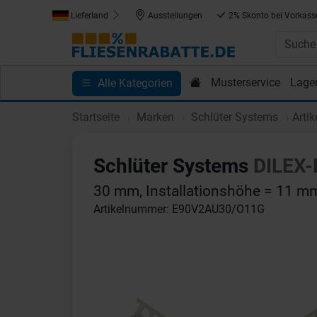
Lieferland
Ausstellungen
2% Skonto bei Vorkass
Musterservice
Lage
Alle Kategorien
Kundenprojekte
Blog
Einkaufen bei Fliesenrab
Startseite
Marken
Schlüter Systems
Arti
Schlüter Systems
DILEX-
30 mm, Installationshöhe = 11 m
Artikelnummer: E90V2AU30/O11G