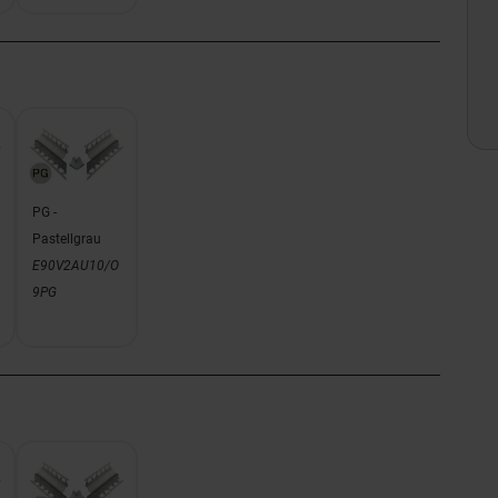
PG -
Pastellgrau
E90V2AU10/O
9PG