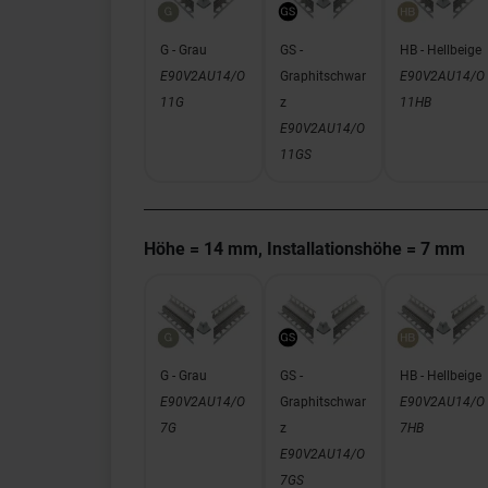
G - Grau
GS -
HB - Hellbeige
E90V2AU14/O
Graphitschwar
E90V2AU14/O
11G
z
11HB
E90V2AU14/O
11GS
Höhe = 14 mm, Installationshöhe = 7 mm
G - Grau
GS -
HB - Hellbeige
E90V2AU14/O
Graphitschwar
E90V2AU14/O
7G
z
7HB
E90V2AU14/O
7GS