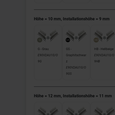
Höhe = 10 mm, Installationshöhe = 9 mm
G - Grau
GS -
HB - Hellbeige
E90V2AU10/O
Graphitschwar
E90V2AU10/O
9G
z
9HB
E90V2AU10/O
9GS
Höhe = 12 mm, Installationshöhe = 11 mm