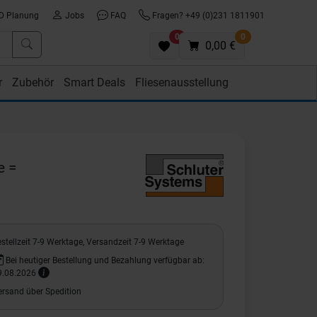
D Planung
Jobs
FAQ
Fragen? +49 (0)231 1811901
0
0
0,00 €
r
Zubehör
Smart Deals
Fliesenausstellung
e =
stellzeit 7-9 Werktage, Versandzeit 7-9 Werktage
Bei heutiger Bestellung und Bezahlung verfügbar ab:
9.08.2026
ersand über Spedition