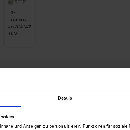
PG -
Pastellgrau
E90V2AU12/O
11PG
Details
PG -
Pastellgrau
E90V2AU12/O
Cookies
7PG
nhalte und Anzeigen zu personalisieren, Funktionen für soziale