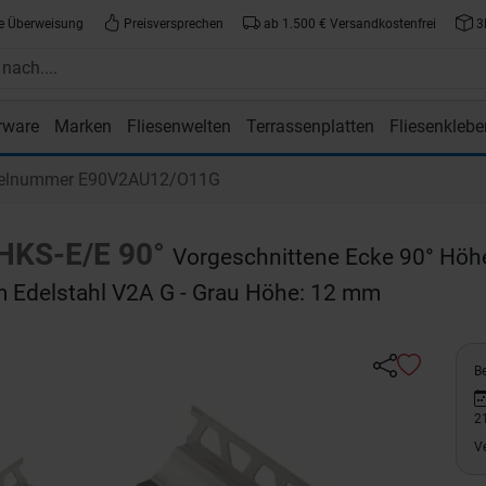
e Überweisung
Preisversprechen
ab 1.500 € Versandkostenfrei
3
rware
Marken
Fliesenwelten
Terrassenplatten
Fliesenklebe
atte.de
kelnummer E90V2AU12/O11G
HKS-E/E 90°
Vorgeschnittene Ecke 90° Höh
m Edelstahl V2A G - Grau Höhe: 12 mm
Be
2
V