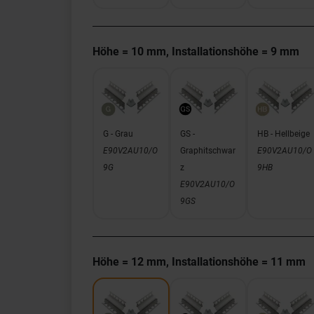
Höhe = 10 mm, Installationshöhe = 9 mm
G - Grau
GS -
HB - Hellbeige
E90V2AU10/O
Graphitschwar
E90V2AU10/O
9G
z
9HB
E90V2AU10/O
9GS
Höhe = 12 mm, Installationshöhe = 11 mm