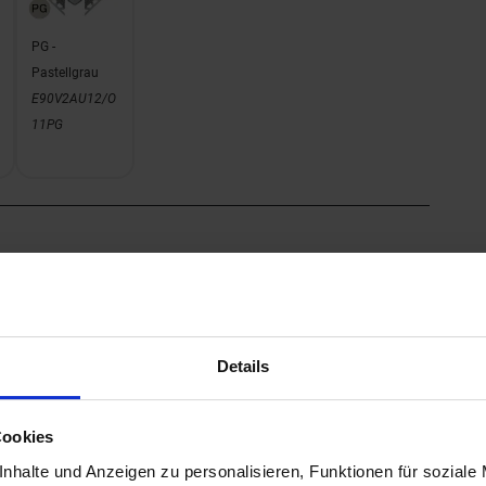
PG -
Pastellgrau
E90V2AU12/O
11PG
Details
PG -
Pastellgrau
E90V2AU12/O
Cookies
7PG
nhalte und Anzeigen zu personalisieren, Funktionen für soziale