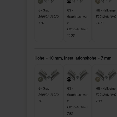
G - Grau
GS -
HB - Hellbeige
E90V2AU10/O
Graphitschwar
E90V2AU10/O
11G
z
11HB
E90V2AU10/O
11GS
Höhe = 10 mm, Installationshöhe = 7 mm
G - Grau
GS -
HB - Hellbeige
E90V2AU10/O
Graphitschwar
E90V2AU10/O
7G
z
7HB
E90V2AU10/O
7GS