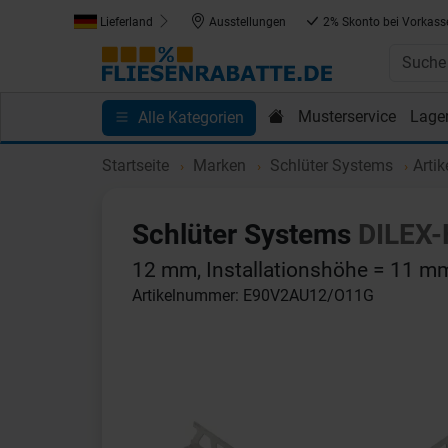
Lieferland
Ausstellungen
2% Skonto bei Vorkass
Musterservice
Lage
Alle Kategorien
Kundenprojekte
Blog
Einkaufen bei Fliesenrab
Startseite
Marken
Schlüter Systems
Arti
Schlüter Systems
DILEX-
12 mm, Installationshöhe = 11 m
Artikelnummer: E90V2AU12/O11G