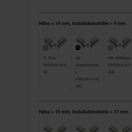
Höhe = 14 mm, Installationshöhe = 9 mm
G - Grau
GS -
HB - Hellbeige
E90V2AU14/O
Graphitschwar
E90V2AU14/O
9G
z
9HB
E90V2AU14/O
9GS
Höhe = 16 mm, Installationshöhe = 11 mm