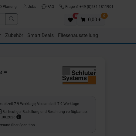
D Planung
Jobs
FAQ
Fragen? +49 (0)231 1811901
0
0
0,00 €
r
Zubehör
Smart Deals
Fliesenausstellung
e =
stellzeit 7-9 Werktage, Versandzeit 7-9 Werktage
Bei heutiger Bestellung und Bezahlung verfügbar ab:
1.08.2026
ersand über Spedition