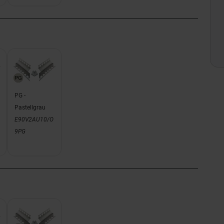
PG -
Pastellgrau
E90V2AU10/O
9PG