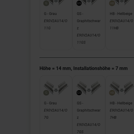
G - Grau
GS -
HB - Hellbeige
E90V2AU14/O
Graphitschwar
E90V2AU14/O
11G
z
11HB
E90V2AU14/O
11GS
Höhe = 14 mm, Installationshöhe = 7 mm
G - Grau
GS -
HB - Hellbeige
E90V2AU14/O
Graphitschwar
E90V2AU14/O
7G
z
7HB
E90V2AU14/O
7GS