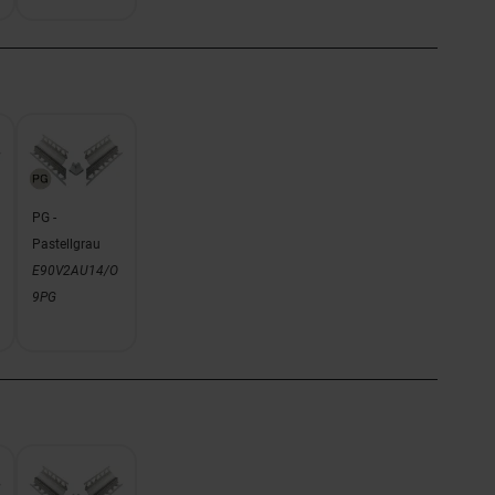
PG -
Pastellgrau
E90V2AU14/O
9PG