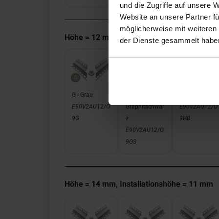
und die Zugriffe auf unsere 
Website an unsere Partner fü
möglicherweise mit weiteren
Höhe = 12 mm, Installationshöhe = 9 mm
der Dienste gesammelt habe
G - Grau
GS -
HB - Hellbeige
E90V2AU12/O
Graphitschwar
E90V2AU12/O
9G
z
9HB
E90V2AU12/O
9GS
Höhe = 14 mm, Installationshöhe = 11 mm