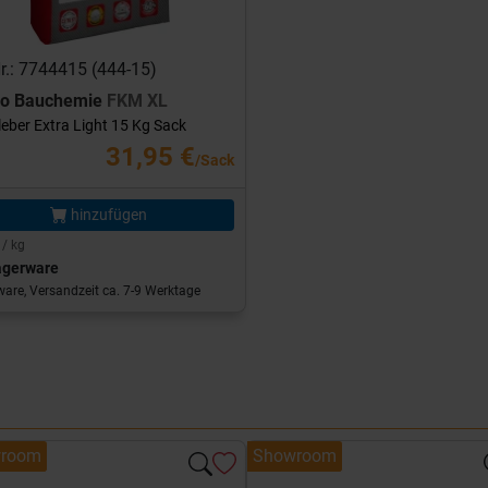
Nr.: 7744415 (444-15)
ro Bauchemie
FKM XL
leber Extra Light 15 Kg Sack
31,95 €
/Sack
hinzufügen
 / kg
agerware
are, Versandzeit ca. 7-9 Werktage
room
Showroom