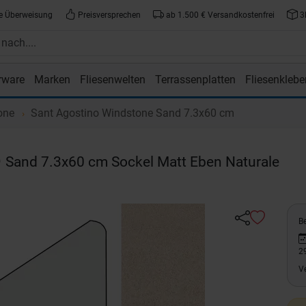
e Überweisung
Preisversprechen
ab 1.500 € Versandkostenfrei
3
rware
Marken
Fliesenwelten
Terrassenplatten
Fliesenklebe
atte.de
one
Sant Agostino Windstone Sand 7.3x60 cm
e
Sand 7.3x60 cm Sockel Matt Eben Naturale
Be
2
V