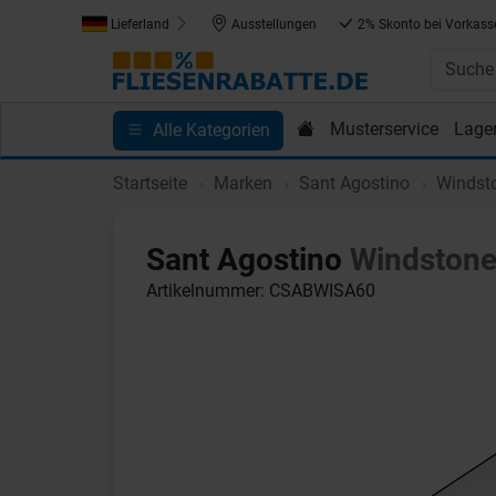
Lieferland
Ausstellungen
2% Skonto bei Vorkass
Musterservice
Lage
Alle Kategorien
Kundenprojekte
Blog
Einkaufen bei Fliesenrab
Startseite
Marken
Sant Agostino
Windst
Sant Agostino
Windston
Artikelnummer: CSABWISA60