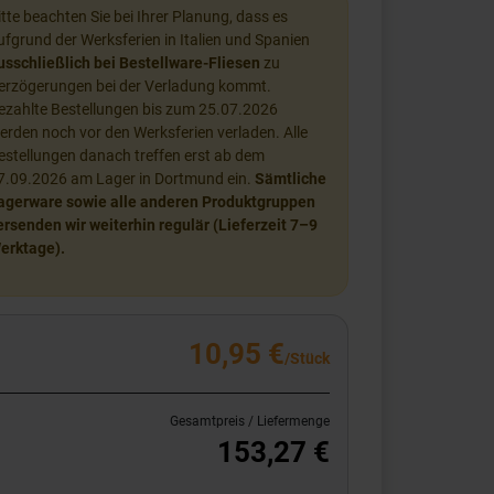
itte beachten Sie bei Ihrer Planung, dass es
ufgrund der Werksferien in Italien und Spanien
usschließlich bei Bestellware-Fliesen
zu
erzögerungen bei der Verladung kommt.
ezahlte Bestellungen bis zum 25.07.2026
erden noch vor den Werksferien verladen. Alle
estellungen danach treffen erst ab dem
7.09.2026 am Lager in Dortmund ein.
Sämtliche
agerware sowie alle anderen Produktgruppen
ersenden wir weiterhin regulär (Lieferzeit 7–9
erktage).
10,95 €
/Stück
Gesamtpreis / Liefermenge
153,27 €