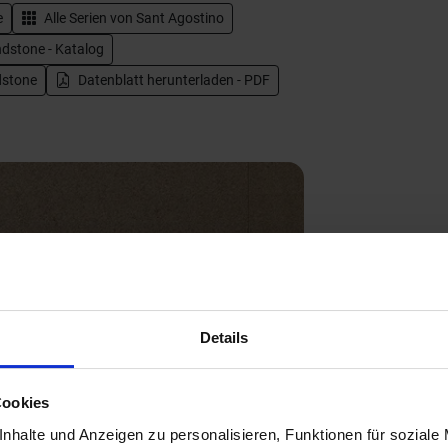
e
Alle Serien von
Sant Agostino
dstone - Katalog
dstone
Datenblatt herunterladen - PDF
Details
Next
Cookies
nhalte und Anzeigen zu personalisieren, Funktionen für soziale