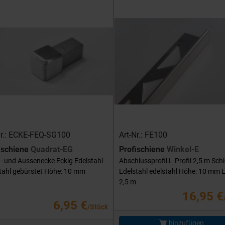
Nr.: ECKE-FEQ-SG100
Art-Nr.: FE100
ischiene
Quadrat-EG
Profischiene
Winkel-E
- und Aussenecke Eckig Edelstahl
Abschlussprofil L-Profil 2,5 m Sch
tahl gebürstet Höhe: 10 mm
Edelstahl edelstahl Höhe: 10 mm 
2,5 m
16,95 €
6,95 €
/Stück
hinzufügen