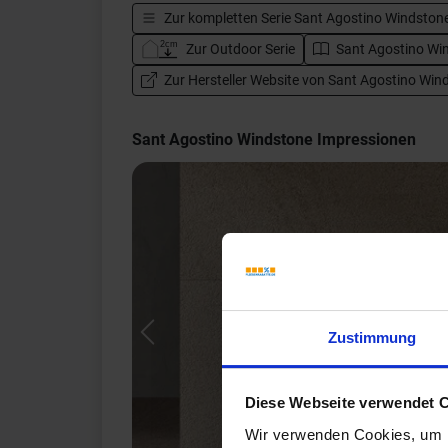
Zur kompletten Serie
Sant Agostino Windston
Zur Outdoor Serie
Sant Agostino Win
Zur Hersteller Website von Sant Agostino Win
Sant Agostino Windstone Impressionen
Zustimmung
Previous
Diese Webseite verwendet 
Wir verwenden Cookies, um I