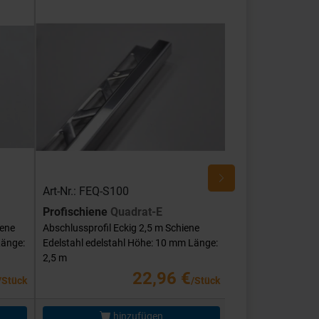
Art-Nr.: FEQ-S100
Art-Nr.: FEQ-SG
Profischiene
Quadrat-E
Profischiene
Qu
iene
Abschlussprofil Eckig 2,5 m Schiene
Abschlussprofil Ec
Länge:
Edelstahl edelstahl Höhe: 10 mm Länge:
Edelstahl edelstah
2,5 m
mm Länge: 2,5 m
22,96 €
/Stück
/Stück
hinzufügen
hi