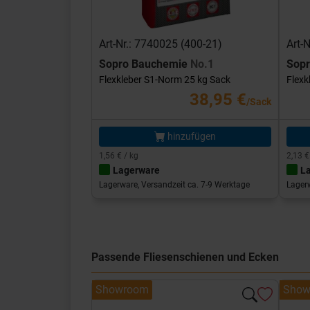
Art-Nr.: 7740025 (400-21)
Art-
Sopro Bauchemie
No.1
Sop
Flexkleber S1-Norm 25 kg Sack
Flexk
38,95 €
/Sack
hinzufügen
1,56 € / kg
2,13 €
Lagerware
L
Lagerware, Versandzeit ca. 7-9 Werktage
Lagerw
Passende Fliesenschienen und Ecken
Showroom
Show