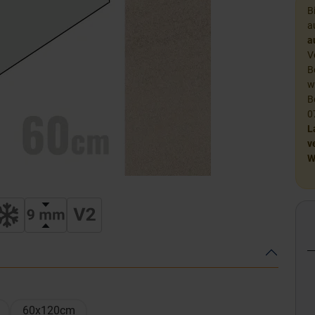
B
a
a
V
B
w
B
0
L
v
W
60x120cm