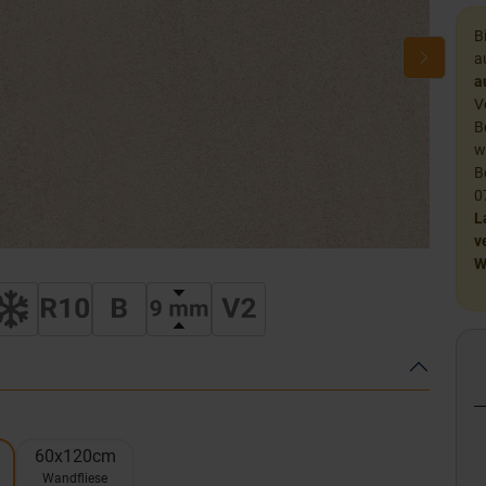
B
a
a
V
B
w
B
0
L
v
W
60x120cm
Wandfliese