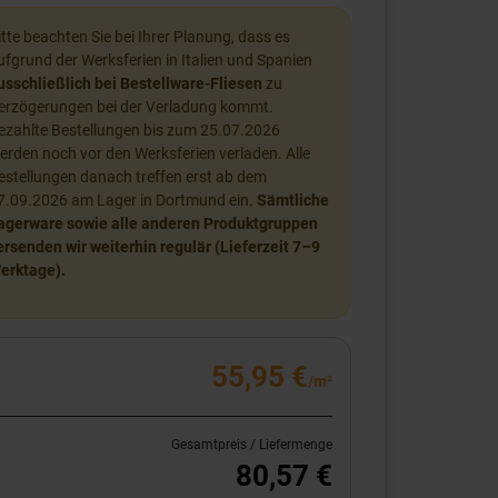
itte beachten Sie bei Ihrer Planung, dass es
ufgrund der Werksferien in Italien und Spanien
usschließlich bei Bestellware-Fliesen
zu
erzögerungen bei der Verladung kommt.
ezahlte Bestellungen bis zum 25.07.2026
erden noch vor den Werksferien verladen. Alle
estellungen danach treffen erst ab dem
7.09.2026 am Lager in Dortmund ein.
Sämtliche
agerware sowie alle anderen Produktgruppen
ersenden wir weiterhin regulär (Lieferzeit 7–9
erktage).
55,95 €
/m²
Gesamtpreis / Liefermenge
80,57 €