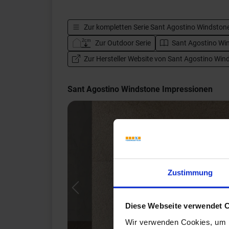
Zur kompletten Serie
Sant Agostino Windston
Zur Outdoor Serie
Sant Agostino Win
Zur Hersteller Website von Sant Agostino Win
Sant Agostino Windstone Impressionen
Zustimmung
Previous
Diese Webseite verwendet 
Wir verwenden Cookies, um I