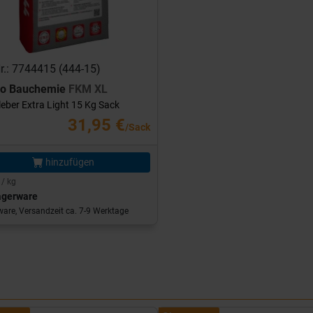
Nr.: 7744415 (444-15)
ro Bauchemie
FKM XL
leber Extra Light 15 Kg Sack
31,95 €
/Sack
hinzufügen
 / kg
agerware
are, Versandzeit ca. 7-9 Werktage