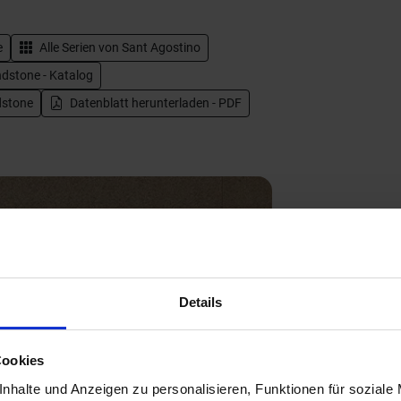
e
Alle Serien von
Sant Agostino
dstone - Katalog
dstone
Datenblatt herunterladen - PDF
Details
Next
Cookies
nhalte und Anzeigen zu personalisieren, Funktionen für soziale