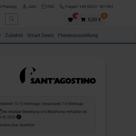
D Planung
Jobs
FAQ
Fragen? +49 (0)231 1811901
0
0
0,00 €
r
Zubehör
Smart Deals
Fliesenausstellung
t
stellzeit 10-15 Werktage, Versandzeit 7-9 Werktage
Bei heutiger Bestellung und Bezahlung verfügbar ab:
8.08.2026
ersand über Spedition