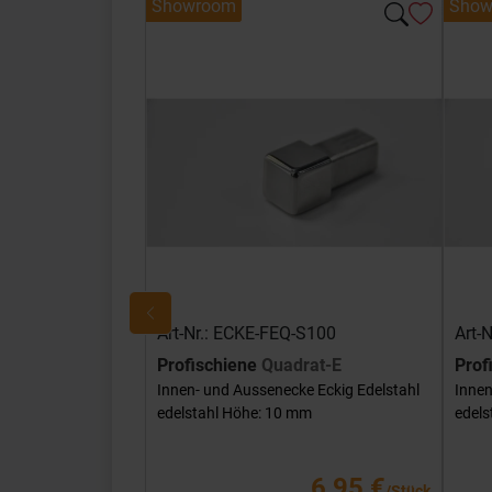
Showroom
Show
Art-Nr.: ECKE-FEQ-S100
Art-
Profischiene
Quadrat-E
Prof
Innen- und Aussenecke Eckig Edelstahl
Innen
edelstahl Höhe: 10 mm
edels
6,95 €
/Stück