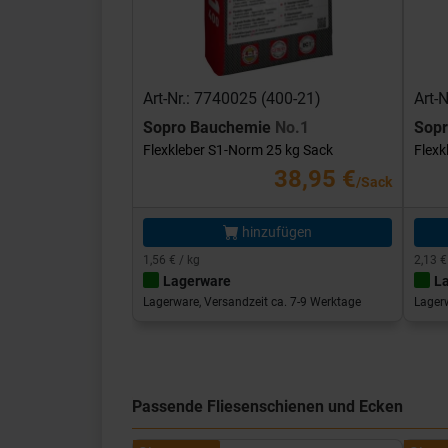
Art-Nr.: 7740025 (400-21)
Art-
Sopro Bauchemie
No.1
Sop
Flexkleber S1-Norm 25 kg Sack
Flexk
38,95 €
/Sack
hinzufügen
1,56 € / kg
2,13 €
Lagerware
L
Lagerware, Versandzeit ca. 7-9 Werktage
Lagerw
Passende Fliesenschienen und Ecken