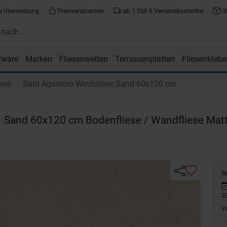
e Überweisung
Preisversprechen
ab 1.500 € Versandkostenfrei
3
rware
Marken
Fliesenwelten
Terrassenplatten
Fliesenklebe
atte.de
one
Sant Agostino Windstone Sand 60x120 cm
e
Sand 60x120 cm Bodenfliese / Wandfliese Mat
Be
2
V