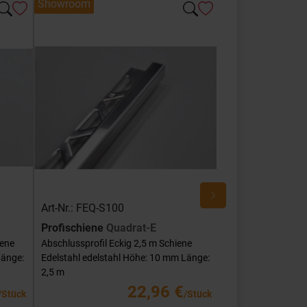
Showroom
Showroom
Art-Nr.: FEQ-S100
Art-Nr.: FEQ-SG
Profischiene
Quadrat-E
Profischiene
Qu
iene
Abschlussprofil Eckig 2,5 m Schiene
Abschlussprofil Ec
Länge:
Edelstahl edelstahl Höhe: 10 mm Länge:
Edelstahl edelstah
2,5 m
mm Länge: 2,5 m
22,96 €
/Stück
/Stück