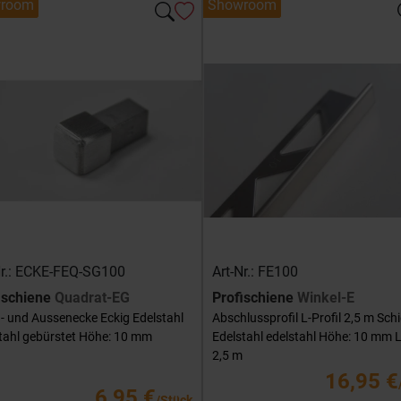
room
Showroom
Nr.: ECKE-FEQ-SG100
Art-Nr.: FE100
ischiene
Quadrat-EG
Profischiene
Winkel-E
- und Aussenecke Eckig Edelstahl
Abschlussprofil L-Profil 2,5 m Sch
tahl gebürstet Höhe: 10 mm
Edelstahl edelstahl Höhe: 10 mm 
2,5 m
16,95 €
6,95 €
/Stück