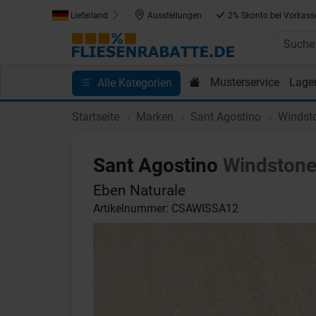
Lieferland
Ausstellungen
2% Skonto bei Vorkass
Musterservice
Lage
Alle Kategorien
Kundenprojekte
Blog
Einkaufen bei Fliesenrab
Startseite
Marken
Sant Agostino
Windst
Sant Agostino
Windston
Eben Naturale
Artikelnummer: CSAWISSA12