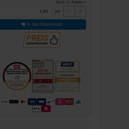
Stück:
2
/ Pakete:
1
m²
In den Warenkorb