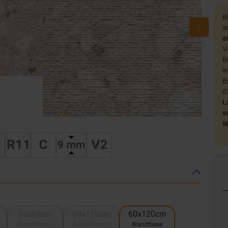
B
a
a
V
B
w
B
0
L
v
W
60x60cm
60x120cm
60x120cm
Bodenfliese /
Bodenfliese /
Wandfliese