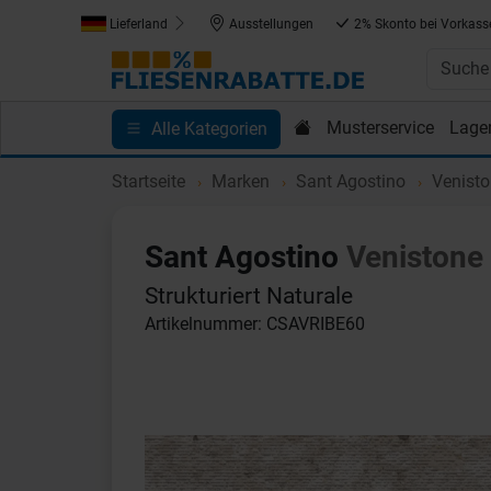
Lieferland
Ausstellungen
2% Skonto bei Vorkass
Musterservice
Lage
Alle Kategorien
Kundenprojekte
Blog
Einkaufen bei Fliesenrab
Startseite
Marken
Sant Agostino
Venist
Sant Agostino
Venistone
Strukturiert Naturale
Artikelnummer: CSAVRIBE60