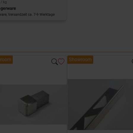
 / kg
agerware
are, Versandzeit ca. 7-9 Werktage
room
Showroom