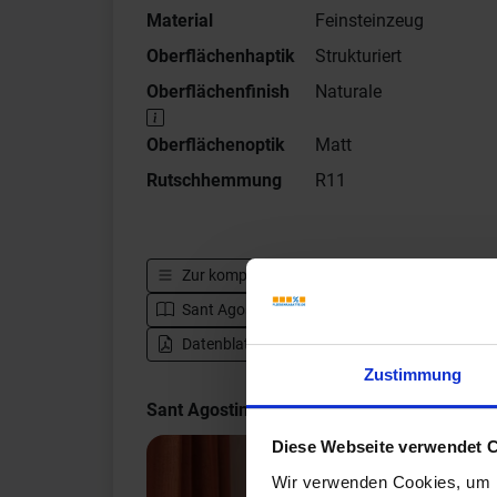
Material
Feinsteinzeug
Oberflächenhaptik
Strukturiert
Oberflächenfinish
Naturale
Oberflächenoptik
Matt
Rutschhemmung
R11
Zur kompletten Serie
Sant Agostino Venistone
Sant Agostino Venistone - Katalog
Zur H
Datenblatt herunterladen - PDF
Zustimmung
Sant Agostino Venistone Impressionen
Diese Webseite verwendet 
Wir verwenden Cookies, um I