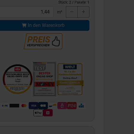
Stück:
2
/ Pakete:
1
m²
In den Warenkorb