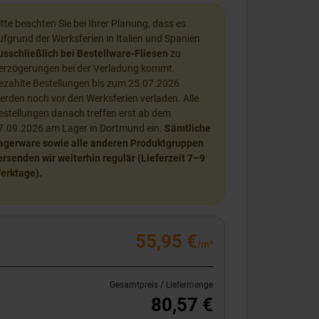
itte beachten Sie bei Ihrer Planung, dass es
ufgrund der Werksferien in Italien und Spanien
usschließlich bei Bestellware-Fliesen
zu
erzögerungen bei der Verladung kommt.
ezahlte Bestellungen bis zum 25.07.2026
erden noch vor den Werksferien verladen. Alle
estellungen danach treffen erst ab dem
7.09.2026 am Lager in Dortmund ein.
Sämtliche
agerware sowie alle anderen Produktgruppen
ersenden wir weiterhin regulär (Lieferzeit 7–9
erktage).
55,95 €
/m²
Gesamtpreis / Liefermenge
80,57 €