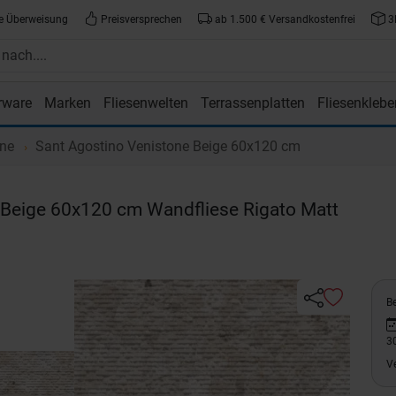
e Überweisung
Preisversprechen
ab 1.500 € Versandkostenfrei
3
rware
Marken
Fliesenwelten
Terrassenplatten
Fliesenklebe
atte.de
one
Sant Agostino Venistone Beige 60x120 cm
Beige 60x120 cm Wandfliese Rigato Matt
Be
3
V