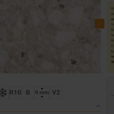
B
a
a
V
B
w
B
0
L
v
W