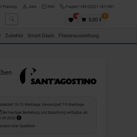
D Planung
Jobs
FAQ
Fragen? +49 (0)231 1811901
0
0
0,00 €
r
Zubehör
Smart Deals
Fliesenausstellung
Eben
stellzeit 10-15 Werktage, Versandzeit 7-9 Werktage
Bei heutiger Bestellung und Bezahlung verfügbar ab:
9.08.2026
ersand über Spedition