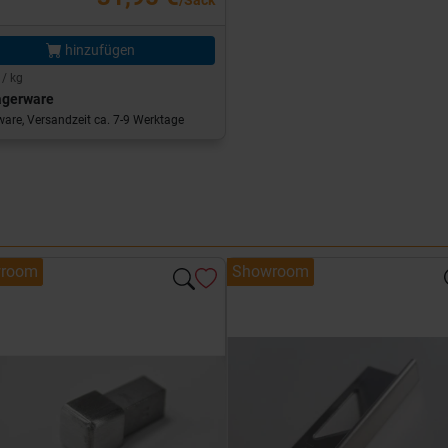
/Sack
hinzufügen
 / kg
agerware
are, Versandzeit ca. 7-9 Werktage
room
Showroom