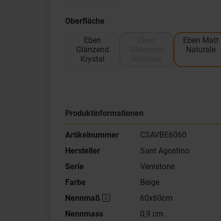
Oberfläche
Eben
Eben
Eben Matt
Glänzend
Glänzend
Naturale
Krystal
Naturale
Produktinformationen
Artikelnummer
CSAVBE6060
Hersteller
Sant Agostino
Serie
Venistone
Farbe
Beige
Nennmaß
60x60cm
Nennmass
0,9 cm