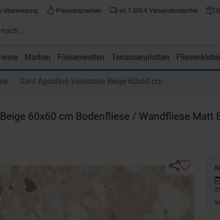
e Überweisung
Preisversprechen
ab 1.500 € Versandkostenfrei
3
rware
Marken
Fliesenwelten
Terrassenplatten
Fliesenklebe
atte.de
one
Sant Agostino Venistone Beige 60x60 cm
Beige 60x60 cm Bodenfliese / Wandfliese Matt 
Be
2
V