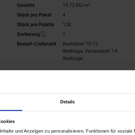
Gewicht
19,72 KG/m²
Stück pro Paket
4
Stück pro Palette
128
Sortierung
1
Bestell-/Lieferzeit
Bestellzeit 10-15
Werktage, Versandzeit 7-9
Werktage
Alle Serien von
Sant Agostino
Details
ersteller Website von Sant Agostino Venistone
Cookies
nhalte und Anzeigen zu personalisieren, Funktionen für soziale