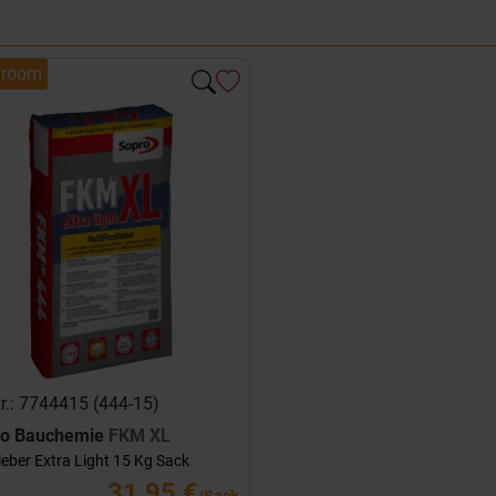
room
Nr.: 7744415 (444-15)
ro Bauchemie
FKM XL
leber Extra Light 15 Kg Sack
31,95 €