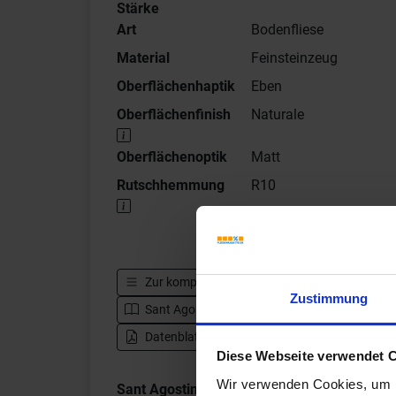
Stärke
Art
Bodenfliese
Material
Feinsteinzeug
Oberflächenhaptik
Eben
Oberflächenfinish
Naturale
Oberflächenoptik
Matt
Rutschhemmung
R10
Zur kompletten Serie
Sant Agostino Venistone
Zustimmung
Sant Agostino Venistone - Katalog
Zur H
Datenblatt herunterladen - PDF
Diese Webseite verwendet 
Wir verwenden Cookies, um I
Sant Agostino Venistone Impressionen