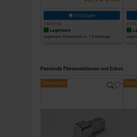
/Sack
hinzufügen
1,56 € / kg
2,13 €
Lagerware
L
Lagerware, Versandzeit ca. 7-9 Werktage
Lagerw
Passende Fliesenschienen und Ecken
Showroom
Show