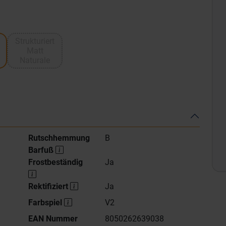
Strukturiert
Matt
Naturale
Rutschhemmung
B
Barfuß
Frostbeständig
Ja
Rektifiziert
Ja
Farbspiel
V2
EAN Nummer
8050262639038