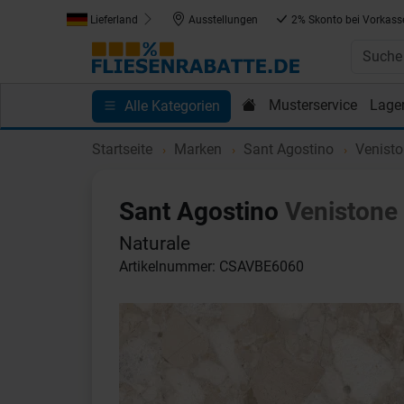
Lieferland
Ausstellungen
2% Skonto bei Vorkass
Musterservice
Lage
Alle Kategorien
Kundenprojekte
Blog
Einkaufen bei Fliesenrab
Startseite
Marken
Sant Agostino
Venist
Sant Agostino
Venistone
Naturale
Artikelnummer: CSAVBE6060