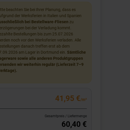
itte beachten Sie bei Ihrer Planung, dass es
ufgrund der Werksferien in Italien und Spanien
usschließlich bei Bestellware-Fliesen
zu
erzögerungen bei der Verladung kommt.
ezahlte Bestellungen bis zum 25.07.2026
erden noch vor den Werksferien verladen. Alle
estellungen danach treffen erst ab dem
7.09.2026 am Lager in Dortmund ein.
Sämtliche
agerware sowie alle anderen Produktgruppen
ersenden wir weiterhin regulär (Lieferzeit 7–9
erktage).
41,95 €
/m²
Gesamtpreis / Liefermenge
60,40 €