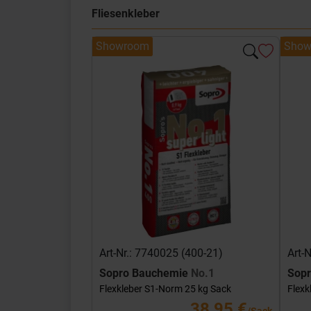
Fliesenkleber
Showroom
Show
Art-Nr.: 7740025 (400-21)
Art-
Sopro Bauchemie
No.1
Sop
Flexkleber S1-Norm 25 kg Sack
Flexk
38,95 €