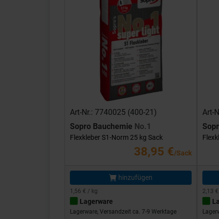
Art-Nr.: 7740025 (400-21)
Art-
Sopro Bauchemie
No.1
Sop
Flexkleber S1-Norm 25 kg Sack
Flexk
38,95 €
/Sack
hinzufügen
1,56 € / kg
2,13 €
Lagerware
L
Lagerware, Versandzeit ca. 7-9 Werktage
Lagerw