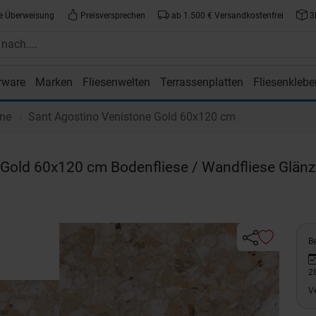
e Überweisung
Preisversprechen
ab 1.500 € Versandkostenfrei
3
rware
Marken
Fliesenwelten
Terrassenplatten
Fliesenklebe
atte.de
one
Sant Agostino Venistone Gold 60x120 cm
Gold 60x120 cm Bodenfliese / Wandfliese Glän
Be
2
V