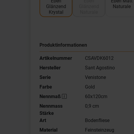
Eben
Eben
Eben Matt
Glänzend
Glänzend
Naturale
Krystal
Naturale
Produktinformationen
Artikelnummer
CSAVDK6012
Hersteller
Sant Agostino
Serie
Venistone
Farbe
Gold
Nennmaß
60x120cm
Nennmass
0,9 cm
Stärke
Art
Bodenfliese
Material
Feinsteinzeug