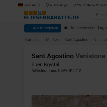
Lieferland
Ausstellungen
2% Skonto bei Vorkass
Musterservice
Lage
Alle Kategorien
Kundenprojekte
Blog
Einkaufen bei Fliesenrab
Startseite
Marken
Sant Agostino
Venist
Sant Agostino
Venistone
Eben Krystal
Artikelnummer: CSAVDK6012