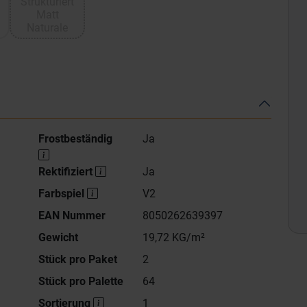
Strukturiert
Matt
Naturale
Frostbeständig
Ja
Rektifiziert
Ja
Farbspiel
V2
EAN Nummer
8050262639397
Gewicht
19,72 KG/m²
Stück pro Paket
2
Stück pro Palette
64
Sortierung
1