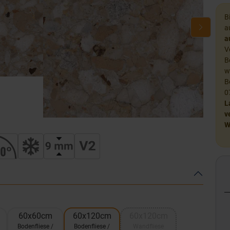
B
a
a
V
B
w
B
0
L
v
W
60x60cm
60x120cm
60x120cm
Bodenfliese /
Bodenfliese /
Wandfliese