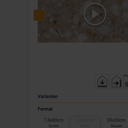
Varianten
Format
7,3x60cm
7,3x90cm
30x30cm
Sockel
Sockel
Mosaik