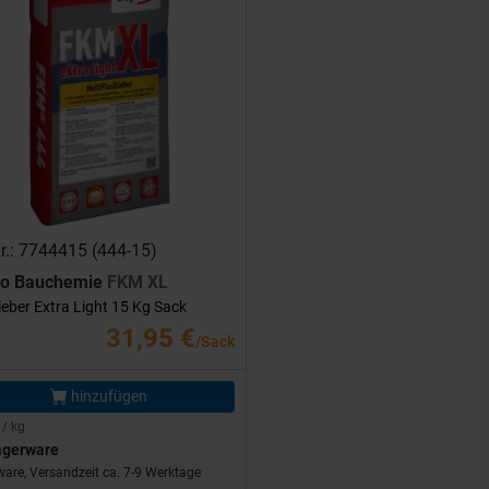
Nr.: 7744415 (444-15)
ro Bauchemie
FKM XL
leber Extra Light 15 Kg Sack
31,95 €
/Sack
hinzufügen
 / kg
agerware
are, Versandzeit ca. 7-9 Werktage