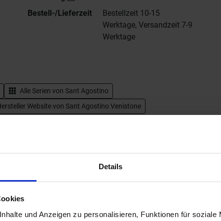
Bestell-/Lieferzeit
Bestellzeit 10-15
Werktage, Versandzeit 7-9
Werktage
Alle Serien von
Sant Agostino
ersteller Website von Sant Agostino Venistone
Details
Cookies
nhalte und Anzeigen zu personalisieren, Funktionen für soziale