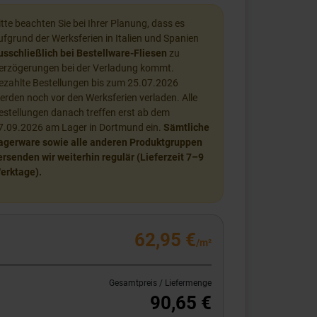
itte beachten Sie bei Ihrer Planung, dass es
ufgrund der Werksferien in Italien und Spanien
usschließlich bei Bestellware-Fliesen
zu
erzögerungen bei der Verladung kommt.
ezahlte Bestellungen bis zum 25.07.2026
erden noch vor den Werksferien verladen. Alle
estellungen danach treffen erst ab dem
7.09.2026 am Lager in Dortmund ein.
Sämtliche
agerware sowie alle anderen Produktgruppen
ersenden wir weiterhin regulär (Lieferzeit 7–9
erktage).
62,95 €
/m²
Gesamtpreis / Liefermenge
90,65 €