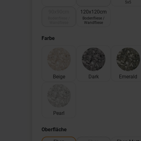
5x5
90x90cm
120x120cm
Bodenfliese /
Bodenfliese /
Wandfliese
Wandfliese
Farbe
Beige
Dark
Emerald
Pearl
Oberfläche