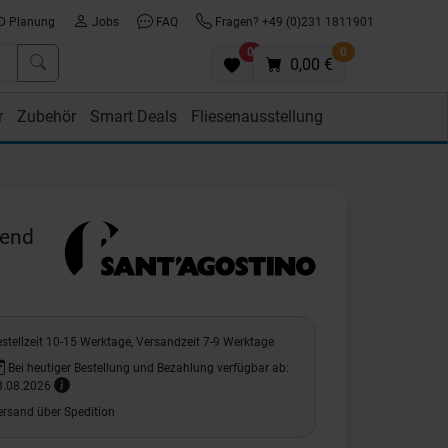
D Planung
Jobs
FAQ
Fragen? +49 (0)231 1811901
0
0
0,00 €
r
Zubehör
Smart Deals
Fliesenausstellung
zend
stellzeit 10-15 Werktage, Versandzeit 7-9 Werktage
Bei heutiger Bestellung und Bezahlung verfügbar ab:
8.08.2026
ersand über Spedition