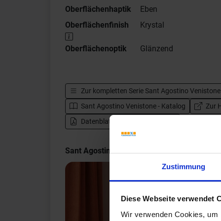
Oberflächenhaptik
Eben
Oberflächenfinish
Krystal
Oberflächenoptik
Glänzend
Zur kompletten Serie
Sant Agostino Venistone
Sant Agostino Venistone - Katalog
Zur H
Datenblatt herunterladen - PDF
Sant Agostino Venistone Impressionen
Zustimmung
Diese Webseite verwendet 
Wir verwenden Cookies, um I