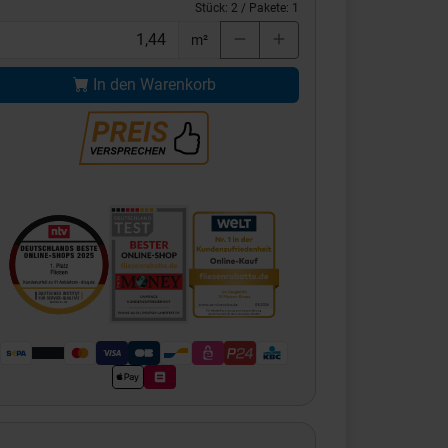
Stück:
2
/ Pakete:
1
m²
In den Warenkorb