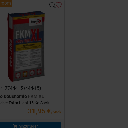
room
Nr.: 7744415 (444-15)
ro Bauchemie
FKM XL
leber Extra Light 15 Kg Sack
31,95 €
/Sack
hinzufügen