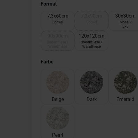
Format
7,3x60cm
7,3x90cm
30x30cm
Sockel
Sockel
Mosaik
5x5
90x90cm
120x120cm
Bodenfliese /
Bodenfliese /
Wandfliese
Wandfliese
Farbe
Beige
Dark
Emerald
Pearl