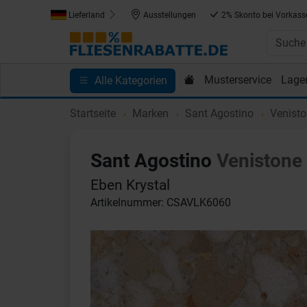
Lieferland
Ausstellungen
2% Skonto bei Vorkass
Musterservice
Lage
Alle Kategorien
Kundenprojekte
Blog
Einkaufen bei Fliesenrab
Startseite
Marken
Sant Agostino
Venist
Sant Agostino
Venistone
Eben Krystal
Artikelnummer: CSAVLK6060