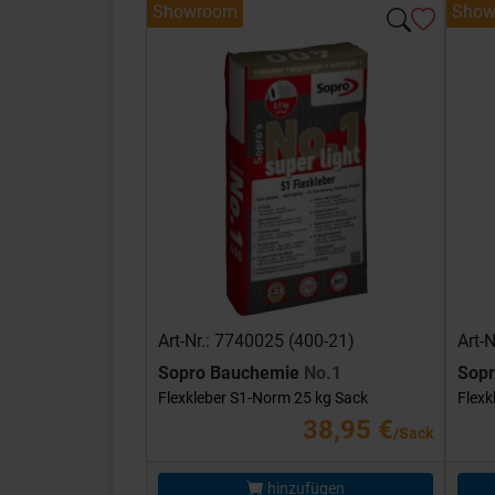
Showroom
Show
Art-Nr.: 7740025 (400-21)
Art-
Sopro Bauchemie
No.1
Sop
Flexkleber S1-Norm 25 kg Sack
Flexk
38,95 €
/Sack
hinzufügen