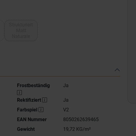
Strukturiert
Matt
Naturale
Frostbeständig
Ja
Rektifiziert
Ja
Farbspiel
V2
EAN Nummer
8050262639465
Gewicht
19,72 KG/m²