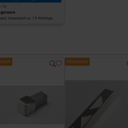
 / kg
agerware
are, Versandzeit ca. 7-9 Werktage
room
Showroom