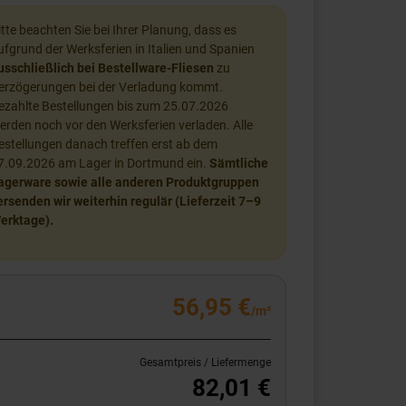
itte beachten Sie bei Ihrer Planung, dass es
ufgrund der Werksferien in Italien und Spanien
usschließlich bei Bestellware-Fliesen
zu
erzögerungen bei der Verladung kommt.
ezahlte Bestellungen bis zum 25.07.2026
erden noch vor den Werksferien verladen. Alle
estellungen danach treffen erst ab dem
7.09.2026 am Lager in Dortmund ein.
Sämtliche
agerware sowie alle anderen Produktgruppen
ersenden wir weiterhin regulär (Lieferzeit 7–9
erktage).
56,95 €
/m²
Gesamtpreis / Liefermenge
82,01 €