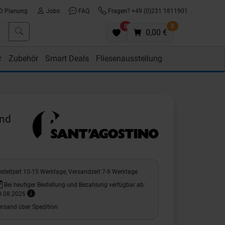
D Planung
Jobs
FAQ
Fragen? +49 (0)231 1811901
0
0
0,00 €
r
Zubehör
Smart Deals
Fliesenausstellung
end
stellzeit 10-15 Werktage, Versandzeit 7-9 Werktage
Bei heutiger Bestellung und Bezahlung verfügbar ab:
9.08.2026
ersand über Spedition