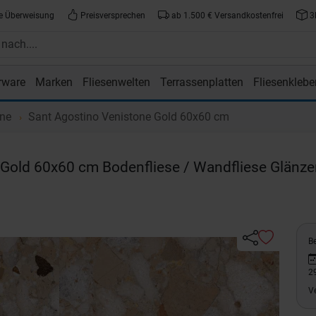
e Überweisung
Preisversprechen
ab 1.500 € Versandkostenfrei
3
rware
Marken
Fliesenwelten
Terrassenplatten
Fliesenklebe
atte.de
one
Sant Agostino Venistone Gold 60x60 cm
Gold 60x60 cm Bodenfliese / Wandfliese Glänz
Be
2
V