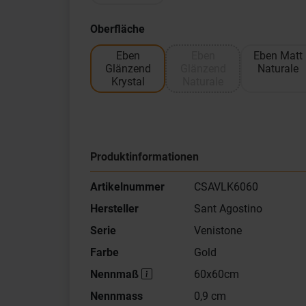
Oberfläche
Eben
Eben
Eben Matt
Glänzend
Glänzend
Naturale
Krystal
Naturale
Produktinformationen
Artikelnummer
CSAVLK6060
Hersteller
Sant Agostino
Serie
Venistone
Farbe
Gold
Nennmaß
60x60cm
Nennmass
0,9 cm