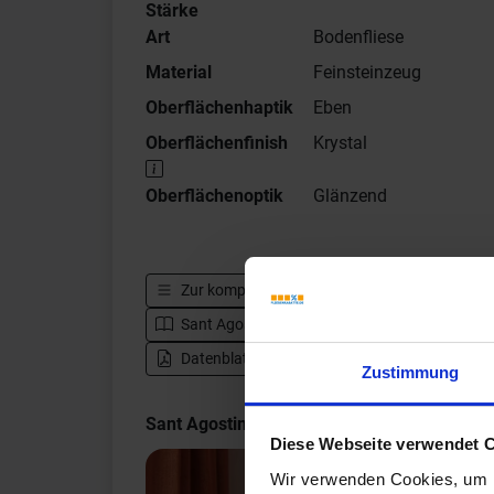
Stärke
Art
Bodenfliese
Material
Feinsteinzeug
Oberflächenhaptik
Eben
Oberflächenfinish
Krystal
Oberflächenoptik
Glänzend
Zur kompletten Serie
Sant Agostino Venistone
Sant Agostino Venistone - Katalog
Zur H
Datenblatt herunterladen - PDF
Zustimmung
Sant Agostino Venistone Impressionen
Diese Webseite verwendet 
Wir verwenden Cookies, um I