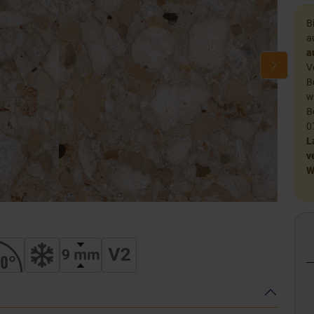
B
a
a
V
B
w
B
0
L
v
W