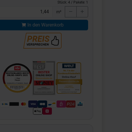
Stück:
4
/ Pakete:
1
m²
In den Warenkorb