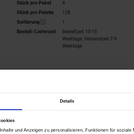
Stück pro Paket
4
Stück pro Palette
128
Sortierung
1
Bestell-/Lieferzeit
Bestellzeit 10-15
Werktage, Versandzeit 7-9
Werktage
Alle Serien von
Sant Agostino
ersteller Website von Sant Agostino Venistone
Details
Cookies
nhalte und Anzeigen zu personalisieren, Funktionen für soziale