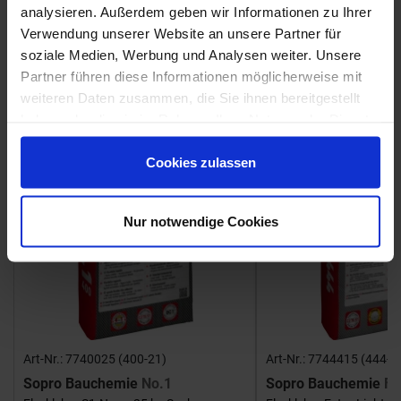
analysieren. Außerdem geben wir Informationen zu Ihrer
Verwendung unserer Website an unsere Partner für
Fliesenkleber
soziale Medien, Werbung und Analysen weiter. Unsere
Partner führen diese Informationen möglicherweise mit
Showroom
Showroom
weiteren Daten zusammen, die Sie ihnen bereitgestellt
haben oder die sie im Rahmen Ihrer Nutzung der Dienste
gesammelt haben.
Cookies zulassen
Nur notwendige Cookies
Art-Nr.: 7740025 (400-21)
Art-Nr.: 7744415 (444-1
Sopro Bauchemie
No.1
Sopro Bauchemie
FK