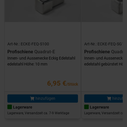
Art-Nr.: ECKE-FEQ-S100
Art-Nr.: ECKE-FEQ-SG10
Profischiene
Quadrat-E
Profischiene
Quadra
Innen- und Aussenecke Eckig Edelstahl
Innen- und Aussenecke E
edelstahl Höhe: 10 mm
edelstahl gebürstet Hö
6,95 €
/Stück
hinzufügen
hinzufü
Lagerware
Lagerware
Lagerware, Versandzeit ca. 7-9 Werktage
Lagerware, Versandzeit ca. 