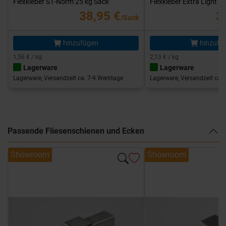
Flexkleber S1-Norm 25 kg Sack
Flexkleber Extra Light 1
38,95 €
3
/Sack
hinzufügen
hinzufü
1,56 € / kg
2,13 € / kg
Lagerware
Lagerware
Lagerware, Versandzeit ca. 7-9 Werktage
Lagerware, Versandzeit ca. 
Passende Fliesenschienen und Ecken
Showroom
Showroom