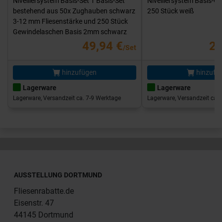
Nivelliersystem Basis-Set 1 Basis-Set
Nivelliersystem Basis-G
bestehend aus 50x Zughauben schwarz
250 Stück weiß
3-12 mm Fliesenstärke und 250 Stück
Gewindelaschen Basis 2mm schwarz
49,94 €
25
/Set
hinzufügen
hinzufü
Lagerware
Lagerware
Lagerware, Versandzeit ca. 7-9 Werktage
Lagerware, Versandzeit ca. 
AUSSTELLUNG DORTMUND
Fliesenrabatte.de
Eisenstr. 47
44145 Dortmund