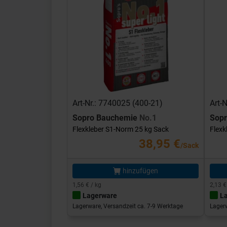
Art-Nr.: 7740025 (400-21)
Art-
Sopro Bauchemie
No.1
Sop
Flexkleber S1-Norm 25 kg Sack
Flexk
38,95 €
/Sack
hinzufügen
1,56 € / kg
2,13 €
Lagerware
L
Lagerware, Versandzeit ca. 7-9 Werktage
Lagerw