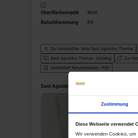
Oberflächenoptik
Matt
Rutschhemmung
R9
Zur kompletten Serie
Sant Agostino Themar
Sant Agostino Themar - Katalog
Zur Her
Datenblatt herunterladen - PDF
Sant Agostino Themar Impressionen
Zustimmung
Diese Webseite verwendet 
Wir verwenden Cookies, um I