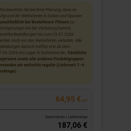
itte beachten Sie bei Ihrer Planung, dass es
ufgrund der Werksferien in Italien und Spanien
usschließlich bei Bestellware-Fliesen
zu
erzögerungen bei der Verladung kommt.
ezahlte Bestellungen bis zum 25.07.2026
erden noch vor den Werksferien verladen. Alle
estellungen danach treffen erst ab dem
7.09.2026 am Lager in Dortmund ein.
Sämtliche
agerware sowie alle anderen Produktgruppen
ersenden wir weiterhin regulär (Lieferzeit 7–9
erktage).
64,95 €
/m²
Gesamtpreis / Liefermenge
187,06 €