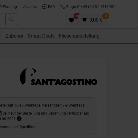
D Planung
Jobs
FAQ
Fragen? +49 (0)231 1811901
0
0
0,00 €
r
Zubehör
Smart Deals
Fliesenausstellung
e
stellzeit 10-15 Werktage, Versandzeit 7-9 Werktage
Bei heutiger Bestellung und Bezahlung verfügbar ab:
0.08.2026
ersand über Spedition