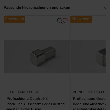
Passende Fliesenschienen und Ecken
Showroom
Showroom
Art-Nr.: ECKE-FEQ-S100
Art-Nr.: ECKE-FEQ-SG10
Profischiene
Quadrat-E
Profischiene
Quadra
Innen- und Aussenecke Eckig Edelstahl
Innen- und Aussenecke E
edelstahl Höhe: 10 mm
edelstahl gebürstet Hö