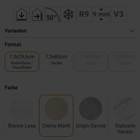
Varianten
Format
7,3x29,6cm
7,3x60cm
7,3x89cm
7,3x90cm
Bodenfliese /
Sockel
Sockel
Sockel
Wandfliese
Farbe
Bianco Lasa
Crema Marfil
Grigio Savoia
Statuario
Venato