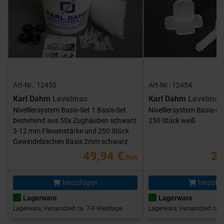
Art-Nr.: 12450
Art-Nr.: 12454
Karl Dahm
Levelmac
Karl Dahm
Levelmac
Nivelliersystem Basis-Set 1 Basis-Set
Nivelliersystem Basis-G
bestehend aus 50x Zughauben schwarz
250 Stück weiß
3-12 mm Fliesenstärke und 250 Stück
Gewindelaschen Basis 2mm schwarz
49,94 €
25
/Set
hinzufügen
hinzufü
Lagerware
Lagerware
Lagerware, Versandzeit ca. 7-9 Werktage
Lagerware, Versandzeit ca. 