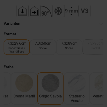
Varianten
Format
7,3x29,6cm
7,3x60cm
7,3x89cm
7,3x90cm
Bodenfliese /
Sockel
Sockel
Sockel
Wandfliese
Farbe
 Lasa
Crema Marfil
Grigio Savoia
Statuario
Venato 
Venato