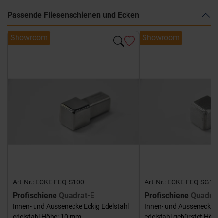
Passende Fliesenschienen und Ecken
Showroom
Showroom
Art-Nr.: ECKE-FEQ-S100
Art-Nr.: ECKE-FEQ-SG10
Profischiene
Quadrat-E
Profischiene
Quadra
Innen- und Aussenecke Eckig Edelstahl
Innen- und Aussenecke E
edelstahl Höhe: 10 mm
edelstahl gebürstet Hö