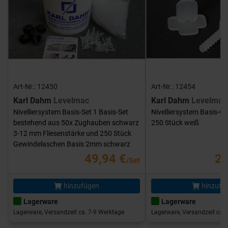
Art-Nr.: 12450
Art-Nr.: 12454
Karl Dahm
Levelmac
Karl Dahm
Levelmac
Nivelliersystem Basis-Set 1 Basis-Set
Nivelliersystem Basis-G
bestehend aus 50x Zughauben schwarz
250 Stück weiß
3-12 mm Fliesenstärke und 250 Stück
Gewindelaschen Basis 2mm schwarz
49,94 €
25
/Set
hinzufügen
hinzufü
Lagerware
Lagerware
Lagerware, Versandzeit ca. 7-9 Werktage
Lagerware, Versandzeit ca. 