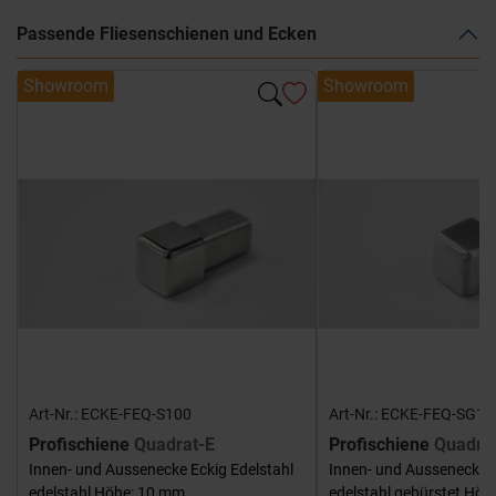
Passende Fliesenschienen und Ecken
Showroom
Showroom
Art-Nr.: ECKE-FEQ-S100
Art-Nr.: ECKE-FEQ-SG10
Profischiene
Quadrat-E
Profischiene
Quadra
Innen- und Aussenecke Eckig Edelstahl
Innen- und Aussenecke E
edelstahl Höhe: 10 mm
edelstahl gebürstet Hö