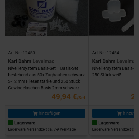
Art-Nr.: 12450
Art-Nr.: 12454
Karl Dahm
Levelmac
Karl Dahm
Levelmac
Nivelliersystem Basis-Set 1 Basis-Set
Nivelliersystem Basis-G
bestehend aus 50x Zughauben schwarz
250 Stück weiß
3-12 mm Fliesenstärke und 250 Stück
Gewindelaschen Basis 2mm schwarz
49,94 €
25
/Set
hinzufügen
hinzufü
Lagerware
Lagerware
Lagerware, Versandzeit ca. 7-9 Werktage
Lagerware, Versandzeit ca. 