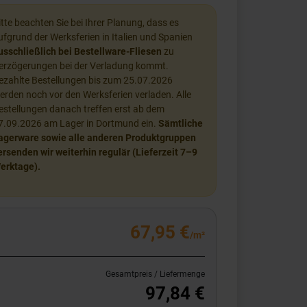
itte beachten Sie bei Ihrer Planung, dass es
ufgrund der Werksferien in Italien und Spanien
usschließlich bei Bestellware-Fliesen
zu
erzögerungen bei der Verladung kommt.
ezahlte Bestellungen bis zum 25.07.2026
erden noch vor den Werksferien verladen. Alle
estellungen danach treffen erst ab dem
7.09.2026 am Lager in Dortmund ein.
Sämtliche
agerware sowie alle anderen Produktgruppen
ersenden wir weiterhin regulär (Lieferzeit 7–9
erktage).
67,95 €
/m²
Gesamtpreis / Liefermenge
97,84 €