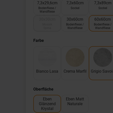
7,3x29,6cm
7,3x60cm
7,3x89cm
Bodenfliese /
Sockel
Sockel
Wandfliese
30x30cm
30x60cm
60x60cm
Mosaik
Bodenfliese /
Bodenfliese /
Spina
Wandfliese
Wandfliese
Farbe
Bianco Lasa
Crema Marfil
Grigio Savoi
Oberfläche
Eben
Eben Matt
Glänzend
Naturale
Krystal