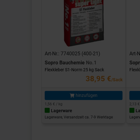
Art-Nr.: 7740025 (400-21)
Art-
Sopro Bauchemie
No.1
Sop
Flexkleber S1-Norm 25 kg Sack
Flexk
38,95 €
/Sack
hinzufügen
1,56 € / kg
2,13 €
Lagerware
L
Lagerware, Versandzeit ca. 7-9 Werktage
Lagerw