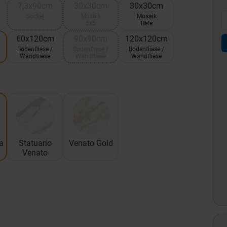
7,3x90cm
30x30cm
30x30cm
Sockel
Mosaik
Mosaik
5x5
Rete
60x120cm
90x90cm
120x120cm
Bodenfliese /
Bodenfliese /
Bodenfliese /
Wandfliese
Wandfliese
Wandfliese
a
Statuario
Venato Gold
Venato