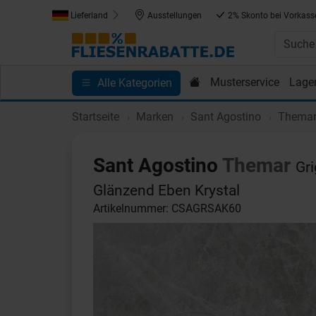
Lieferland
Ausstellungen
2% Skonto bei Vorkass
Musterservice
Lage
Alle Kategorien
Kundenprojekte
Blog
Einkaufen bei Fliesenrab
Startseite
Marken
Sant Agostino
Thema
Sant Agostino
Themar
Gr
Glänzend Eben Krystal
Artikelnummer: CSAGRSAK60