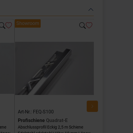
Showroom
Showroom
Art-Nr.: FEQ-S100
Art-Nr.: FEQ-SG
Profischiene
Quadrat-E
Profischiene
Qu
iene
Abschlussprofil Eckig 2,5 m Schiene
Abschlussprofil Ec