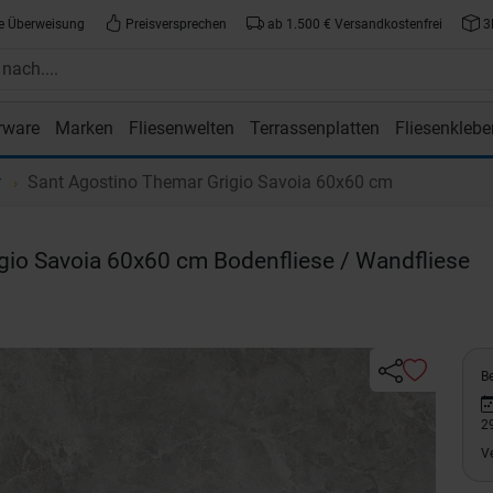
e Überweisung
Preisversprechen
ab 1.500 € Versandkostenfrei
3
rware
Marken
Fliesenwelten
Terrassenplatten
Fliesenklebe
atte.de
r
Sant Agostino Themar Grigio Savoia 60x60 cm
igio Savoia 60x60 cm Bodenfliese / Wandfliese
Be
2
V