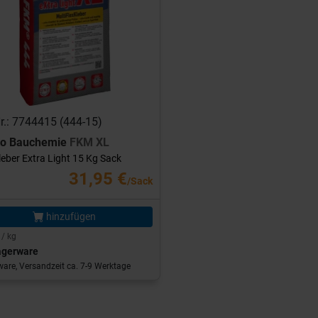
Nr.: 7744415 (444-15)
ro Bauchemie
FKM XL
leber Extra Light 15 Kg Sack
31,95 €
/Sack
hinzufügen
 / kg
agerware
are, Versandzeit ca. 7-9 Werktage