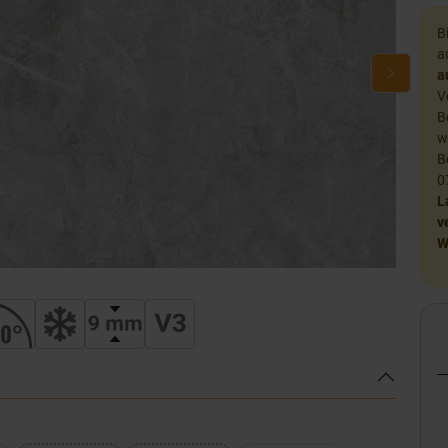
B
a
a
V
B
w
B
0
L
v
W