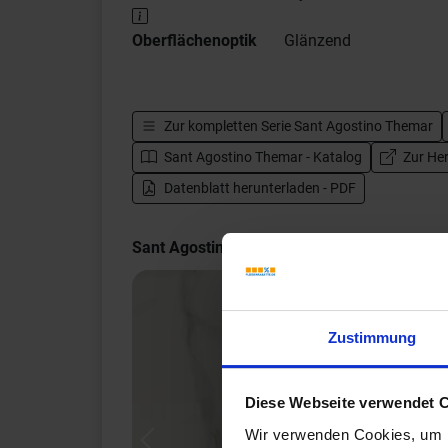
Oberflächenoptik
Glänzend
Zur kompletten Serie
Sant Agostino Themar
Sant Agostino Themar - Katalog
Zur Her
Datenblatt herunterladen - PDF
Sant Agostino Themar Impressionen
Zustimmung
Diese Webseite verwendet 
Wir verwenden Cookies, um I