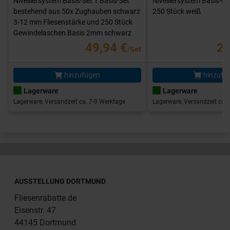
Nivelliersystem Basis-Set 1 Basis-Set
Nivelliersystem Basis-G
bestehend aus 50x Zughauben schwarz
250 Stück weiß
3-12 mm Fliesenstärke und 250 Stück
Gewindelaschen Basis 2mm schwarz
49,94 €
25
/Set
hinzufügen
hinzufü
Lagerware
Lagerware
Lagerware, Versandzeit ca. 7-9 Werktage
Lagerware, Versandzeit ca. 
AUSSTELLUNG DORTMUND
Fliesenrabatte.de
Eisenstr. 47
44145 Dortmund