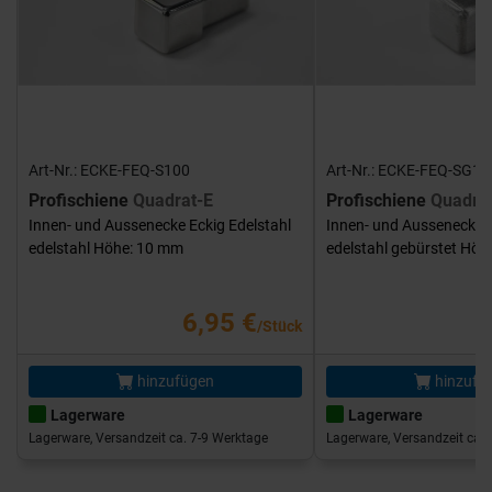
Art-Nr.: ECKE-FEQ-S100
Art-Nr.: ECKE-FEQ-SG10
Profischiene
Quadrat-E
Profischiene
Quadra
Innen- und Aussenecke Eckig Edelstahl
Innen- und Aussenecke E
edelstahl Höhe: 10 mm
edelstahl gebürstet Hö
6,95 €
/Stück
hinzufügen
hinzufü
Lagerware
Lagerware
Lagerware, Versandzeit ca. 7-9 Werktage
Lagerware, Versandzeit ca. 