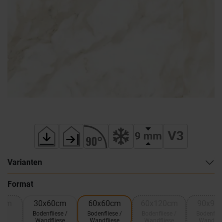
Varianten
Format
0cm
30x60cm
60x60cm
60x120cm
90x90
ik
Bodenfliese /
Bodenfliese /
Bodenfliese /
Bodenflie
na
Wandfliese
Wandfliese
Wandfliese
Wandfli