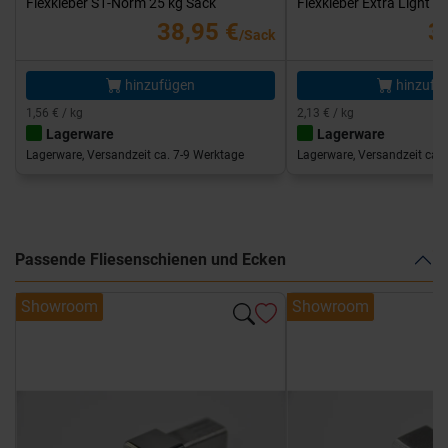
Flexkleber S1-Norm 25 kg Sack
Flexkleber Extra Light 1
38,95 €
3
/Sack
hinzufügen
hinzufü
1,56 € / kg
2,13 € / kg
Lagerware
Lagerware
Lagerware, Versandzeit ca. 7-9 Werktage
Lagerware, Versandzeit ca. 
Passende Fliesenschienen und Ecken
Showroom
Showroom