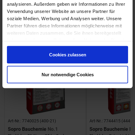
analysieren. Außerdem geben wir Informationen zu Ihrer
Verwendung unserer Website an unsere Partner für
Fliesenkleber
soziale Medien, Werbung und Analysen weiter. Unsere
Partner führen diese Informationen möglicherweise mit
Showroom
Showroom
weiteren Daten zusammen, die Sie ihnen bereitgestellt
haben oder die sie im Rahmen Ihrer Nutzung der Dienste
gesammelt haben.
Cookies zulassen
Nur notwendige Cookies
Art-Nr.: 7740025 (400-21)
Art-Nr.: 7744415 (444-1
Sopro Bauchemie
No.1
Sopro Bauchemie
FK