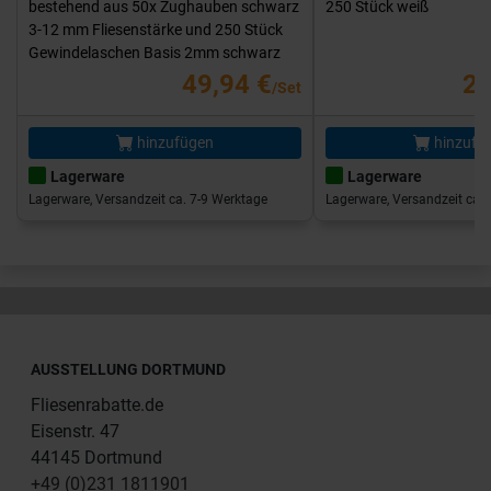
bestehend aus 50x Zughauben schwarz
250 Stück weiß
3-12 mm Fliesenstärke und 250 Stück
Gewindelaschen Basis 2mm schwarz
49,94 €
25
/Set
hinzufügen
hinzufü
Lagerware
Lagerware
Lagerware, Versandzeit ca. 7-9 Werktage
Lagerware, Versandzeit ca. 
AUSSTELLUNG DORTMUND
Fliesenrabatte.de
Eisenstr. 47
44145 Dortmund
+49 (0)231 1811901