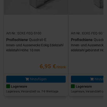
Art-Nr.: ECKE-FEQ-S100
Art-Nr.: ECKE-FEQ-SG10
Profischiene
Quadrat-E
Profischiene
Quadra
Innen- und Aussenecke Eckig Edelstahl
Innen- und Aussenecke E
edelstahl Höhe: 10 mm
edelstahl gebürstet Hö
6,95 €
/Stück
hinzufügen
hinzufü
Lagerware
Lagerware
Lagerware, Versandzeit ca. 7-9 Werktage
Lagerware, Versandzeit ca. 