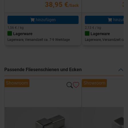
38,95 €
3
/Sack
hinzufügen
hinzufü
1,56 € / kg
2,13 € / kg
Lagerware
Lagerware
Lagerware, Versandzeit ca. 7-9 Werktage
Lagerware, Versandzeit ca. 
Passende Fliesenschienen und Ecken
Showroom
Showroom