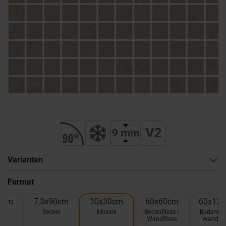
Varianten
Format
0cm
7,3x90cm
30x30cm
60x60cm
60x12
el
Sockel
Mosaik
Bodenfliese /
Bodenflie
Wandfliese
Wandfli