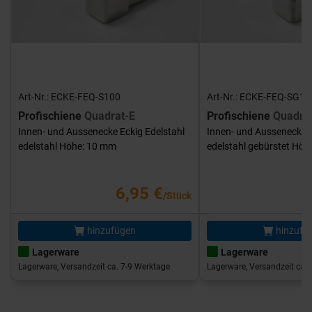
Art-Nr.: ECKE-FEQ-S100
Art-Nr.: ECKE-FEQ-SG10
Profischiene
Quadrat-E
Profischiene
Quadra
Innen- und Aussenecke Eckig Edelstahl
Innen- und Aussenecke E
edelstahl Höhe: 10 mm
edelstahl gebürstet Hö
6,95 €
/Stück
hinzufügen
hinzufü
Lagerware
Lagerware
Lagerware, Versandzeit ca. 7-9 Werktage
Lagerware, Versandzeit ca. 