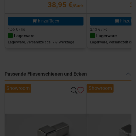
38,95 €
3
/Sack
hinzufügen
hinzufü
1,56 € / kg
2,13 € / kg
Lagerware
Lagerware
Lagerware, Versandzeit ca. 7-9 Werktage
Lagerware, Versandzeit ca. 
Passende Fliesenschienen und Ecken
Showroom
Showroom