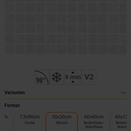
Varianten
Format
0cm
7,3x90cm
30x30cm
60x60cm
60x12
el
Sockel
Mosaik
Bodenfliese /
Bodenflie
Wandfliese
Wandfli