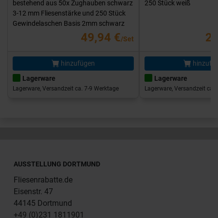
bestehend aus 50x Zughauben schwarz
250 Stück weiß
3-12 mm Fliesenstärke und 250 Stück
Gewindelaschen Basis 2mm schwarz
49,94 €
25
/Set
hinzufügen
hinzufü
Lagerware
Lagerware
Lagerware, Versandzeit ca. 7-9 Werktage
Lagerware, Versandzeit ca. 
AUSSTELLUNG DORTMUND
Fliesenrabatte.de
Eisenstr. 47
44145 Dortmund
+49 (0)231 1811901