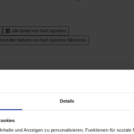
Alle Serien von
Sant Agostino
ersteller Website von Sant Agostino Silkystone
Details
Cookies
Next
nhalte und Anzeigen zu personalisieren, Funktionen für soziale