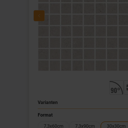
Varianten
Format
7,3x60cm
7,3x90cm
30x30cm