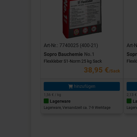
Art-Nr.: 7740025 (400-21)
Art-
Sopro Bauchemie
No.1
Sop
Flexkleber S1-Norm 25 kg Sack
Flexk
38,95 €
/Sack
hinzufügen
1,56 € / kg
2,13 €
Lagerware
L
Lagerware, Versandzeit ca. 7-9 Werktage
Lagerw