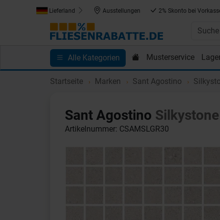
Lieferland
Ausstellungen
2% Skonto bei Vorkass
Musterservice
Lage
Alle Kategorien
Kundenprojekte
Blog
Einkaufen bei Fliesenrab
Startseite
Marken
Sant Agostino
Silkyst
Sant Agostino
Silkystone
Artikelnummer: CSAMSLGR30