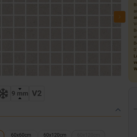
B
a
a
V
B
w
B
0
L
v
W
60x60cm
60x120cm
60x120cm