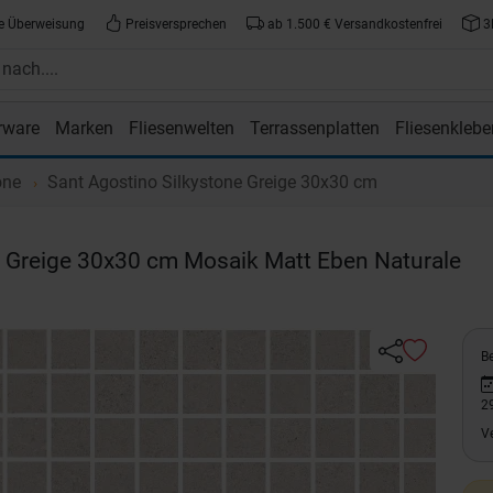
e Überweisung
Preisversprechen
ab 1.500 € Versandkostenfrei
3
rware
Marken
Fliesenwelten
Terrassenplatten
Fliesenklebe
atte.de
one
Sant Agostino Silkystone Greige 30x30 cm
Greige 30x30 cm Mosaik Matt Eben Naturale
Be
2
V