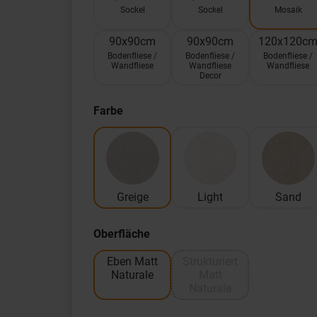
Sockel
Sockel
Mosaik
90x90cm
90x90cm
120x120c
Bodenfliese /
Bodenfliese /
Bodenfliese /
Wandfliese
Wandfliese
Wandfliese
Decor
Farbe
Greige
Light
Sand
Oberfläche
Eben Matt
Strukturiert
Naturale
Matt
Naturale