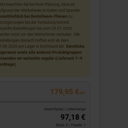
itte beachten Sie bei Ihrer Planung, dass es
ufgrund der Werksferien in Italien und Spanien
usschließlich bei Bestellware-Fliesen
zu
erzögerungen bei der Verladung kommt.
ezahlte Bestellungen bis zum 25.07.2026
erden noch vor den Werksferien verladen. Alle
estellungen danach treffen erst ab dem
7.09.2026 am Lager in Dortmund ein.
Sämtliche
agerware sowie alle anderen Produktgruppen
ersenden wir weiterhin regulär (Lieferzeit 7–9
erktage).
179,95 €
/m²
Gesamtpreis / Liefermenge
97,18 €
Stück:
6
/ Pakete:
1