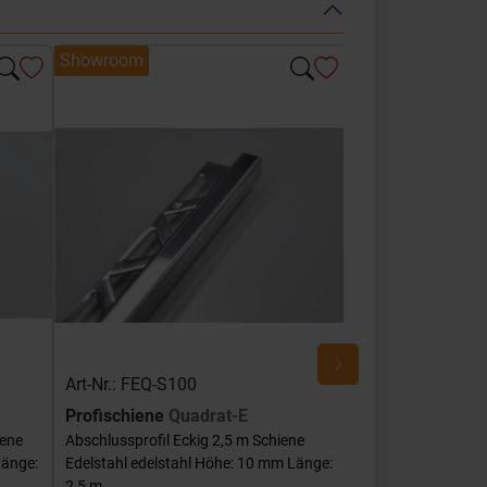
Showroom
Showroom
Art-Nr.: FEQ-S100
Art-Nr.: FEQ-SG
Profischiene
Quadrat-E
Profischiene
Qu
iene
Abschlussprofil Eckig 2,5 m Schiene
Abschlussprofil Ec
Länge:
Edelstahl edelstahl Höhe: 10 mm Länge:
Edelstahl edelstah
2,5 m
mm Länge: 2,5 m