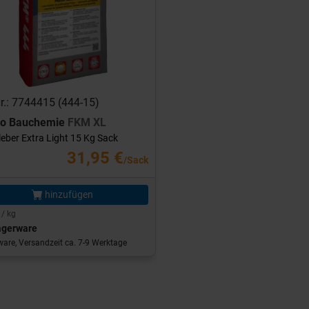
Nr.: 7744415 (444-15)
ro Bauchemie
FKM XL
leber Extra Light 15 Kg Sack
31,95 €
/Sack
hinzufügen
 / kg
agerware
are, Versandzeit ca. 7-9 Werktage