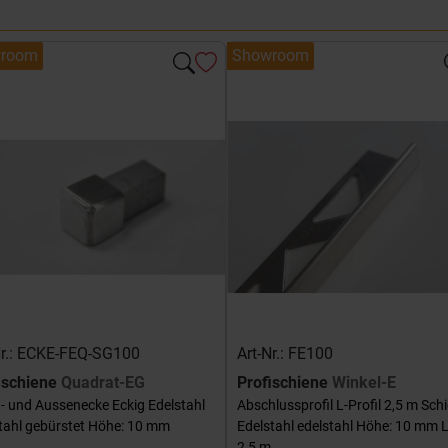
room
Showroom
Nr.: ECKE-FEQ-SG100
Art-Nr.: FE100
ischiene
Quadrat-EG
Profischiene
Winkel-E
- und Aussenecke Eckig Edelstahl
Abschlussprofil L-Profil 2,5 m Sch
tahl gebürstet Höhe: 10 mm
Edelstahl edelstahl Höhe: 10 mm 
2,5 m