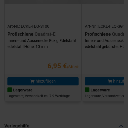
Art-Nr.: ECKE-FEQ-S100
Art-Nr.: ECKE-FEQ-SG10
Profischiene
Quadrat-E
Profischiene
Quadra
Innen- und Aussenecke Eckig Edelstahl
Innen- und Aussenecke E
edelstahl Höhe: 10 mm
edelstahl gebürstet Hö
6,95 €
/Stück
hinzufügen
hinzufü
Lagerware
Lagerware
Lagerware, Versandzeit ca. 7-9 Werktage
Lagerware, Versandzeit ca. 
Verlegehilfe