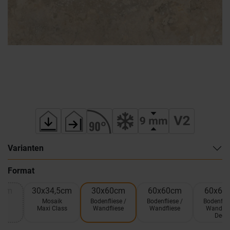
Varianten
Format
0cm
30x34,5cm
30x60cm
60x60cm
60x60
ik
Mosaik
Bodenfliese /
Bodenfliese /
Bodenflie
5
Maxi Class
Wandfliese
Wandfliese
Wandfli
Deco