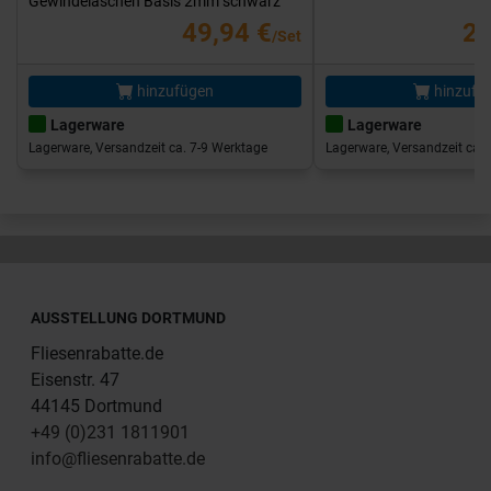
Gewindelaschen Basis 2mm schwarz
49,94 €
25
/Set
hinzufügen
hinzufü
Lagerware
Lagerware
Lagerware, Versandzeit ca. 7-9 Werktage
Lagerware, Versandzeit ca. 
AUSSTELLUNG DORTMUND
Fliesenrabatte.de
Eisenstr. 47
44145 Dortmund
+49 (0)231 1811901
info@fliesenrabatte.de