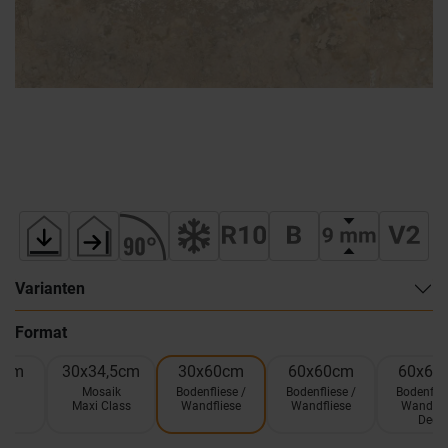
Varianten
Format
0cm
30x34,5cm
30x60cm
60x60cm
60x60
ik
Mosaik
Bodenfliese /
Bodenfliese /
Bodenflie
5
Maxi Class
Wandfliese
Wandfliese
Wandfli
Deco