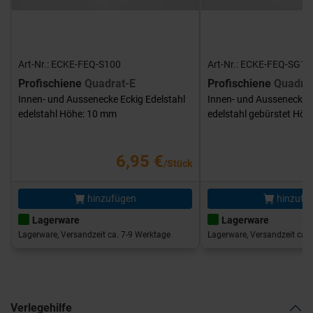
Art-Nr.: ECKE-FEQ-S100
Art-Nr.: ECKE-FEQ-SG10
Profischiene
Quadrat-E
Profischiene
Quadra
Innen- und Aussenecke Eckig Edelstahl
Innen- und Aussenecke E
edelstahl Höhe: 10 mm
edelstahl gebürstet Hö
6,95 €
/Stück
hinzufügen
hinzufü
Lagerware
Lagerware
Lagerware, Versandzeit ca. 7-9 Werktage
Lagerware, Versandzeit ca. 
Verlegehilfe