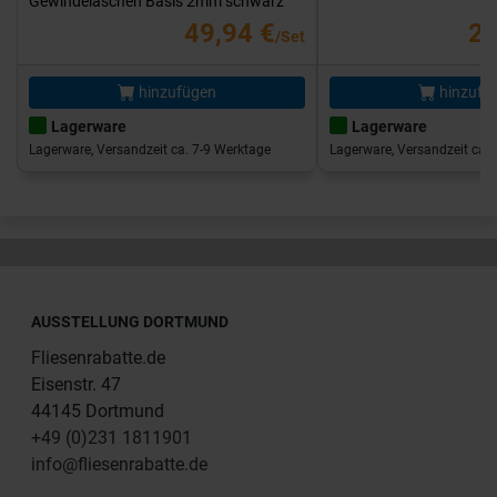
Gewindelaschen Basis 2mm schwarz
49,94 €
25
/Set
hinzufügen
hinzufü
Lagerware
Lagerware
Lagerware, Versandzeit ca. 7-9 Werktage
Lagerware, Versandzeit ca. 
AUSSTELLUNG DORTMUND
Fliesenrabatte.de
Eisenstr. 47
44145 Dortmund
+49 (0)231 1811901
info@fliesenrabatte.de