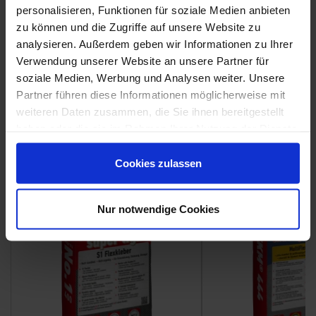
personalisieren, Funktionen für soziale Medien anbieten
zu können und die Zugriffe auf unsere Website zu
analysieren. Außerdem geben wir Informationen zu Ihrer
Weitere Serien von Sant Agostino
Verwendung unserer Website an unsere Partner für
soziale Medien, Werbung und Analysen weiter. Unsere
Partner führen diese Informationen möglicherweise mit
Fliesenkleber
weiteren Daten zusammen, die Sie ihnen bereitgestellt
haben oder die sie im Rahmen Ihrer Nutzung der Dienste
Showroom
Showroom
gesammelt haben.
Cookies zulassen
Nur notwendige Cookies