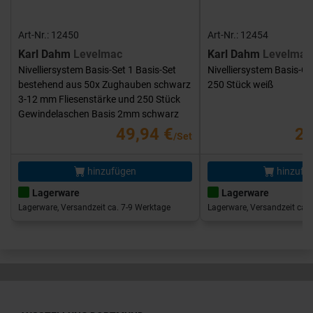
Art-Nr.: 12450
Art-Nr.: 12454
Karl Dahm
Levelmac
Karl Dahm
Levelmac
Nivelliersystem Basis-Set 1 Basis-Set
Nivelliersystem Basis-G
bestehend aus 50x Zughauben schwarz
250 Stück weiß
3-12 mm Fliesenstärke und 250 Stück
Gewindelaschen Basis 2mm schwarz
49,94 €
25
/Set
hinzufügen
hinzufü
Lagerware
Lagerware
Lagerware, Versandzeit ca. 7-9 Werktage
Lagerware, Versandzeit ca. 