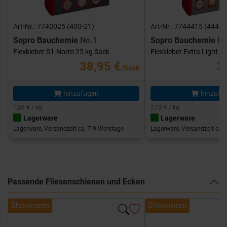
Art-Nr.: 7740025 (400-21)
Art-Nr.: 7744415 (444-1
Sopro Bauchemie
No.1
Sopro Bauchemie
FK
Flexkleber S1-Norm 25 kg Sack
Flexkleber Extra Light 1
38,95 €
3
/Sack
hinzufügen
hinzufü
1,56 € / kg
2,13 € / kg
Lagerware
Lagerware
Lagerware, Versandzeit ca. 7-9 Werktage
Lagerware, Versandzeit ca. 
Passende Fliesenschienen und Ecken
Showroom
Showroom