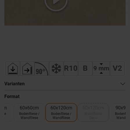
Varianten
Format
0cm
60x60cm
60x120cm
60x120cm
90x90
iese
Bodenfliese /
Bodenfliese /
Wandfliese
Bodenflie
Duo
Wandfliese
Wandfliese
Deco
Wandfli