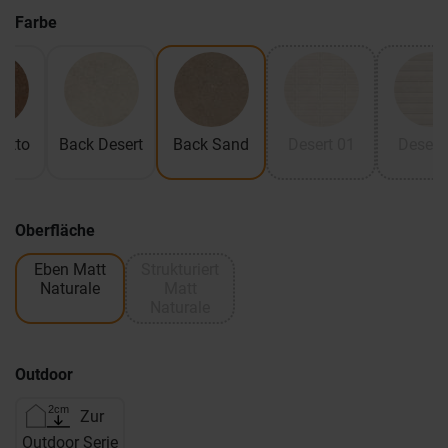
Farbe
otto
Back Desert
Back Sand
Desert 01
Desert
Oberfläche
Eben Matt
Strukturiert
Naturale
Matt
Naturale
Outdoor
Zur
Outdoor Serie