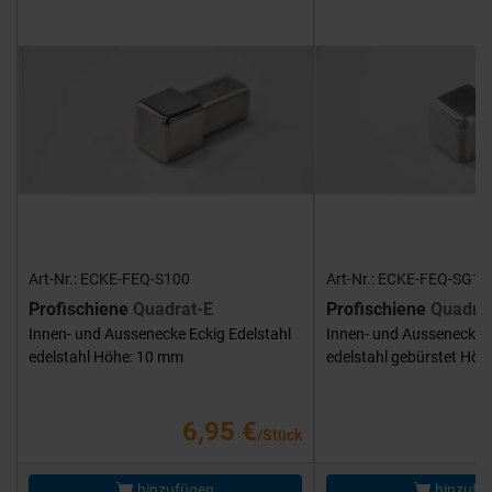
Art-Nr.: ECKE-FEQ-S100
Art-Nr.: ECKE-FEQ-SG10
Profischiene
Quadrat-E
Profischiene
Quadra
Innen- und Aussenecke Eckig Edelstahl
Innen- und Aussenecke E
edelstahl Höhe: 10 mm
edelstahl gebürstet Hö
6,95 €
/Stück
hinzufügen
hinzufü