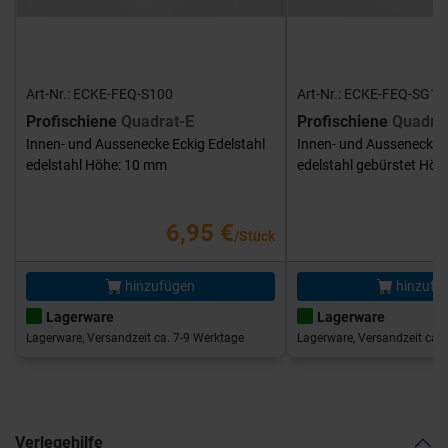
Art-Nr.: ECKE-FEQ-S100
Art-Nr.: ECKE-FEQ-SG10
Profischiene
Quadrat-E
Profischiene
Quadra
Innen- und Aussenecke Eckig Edelstahl
Innen- und Aussenecke E
edelstahl Höhe: 10 mm
edelstahl gebürstet Hö
6,95 €
/Stück
hinzufügen
hinzufü
Lagerware
Lagerware
Lagerware, Versandzeit ca. 7-9 Werktage
Lagerware, Versandzeit ca. 
Verlegehilfe