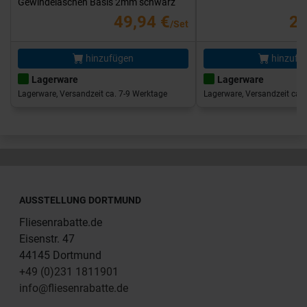
Gewindelaschen Basis 2mm schwarz
49,94 €
25
/Set
hinzufügen
hinzufü
Lagerware
Lagerware
Lagerware, Versandzeit ca. 7-9 Werktage
Lagerware, Versandzeit ca. 
AUSSTELLUNG DORTMUND
Fliesenrabatte.de
Eisenstr. 47
44145 Dortmund
+49 (0)231 1811901
info@fliesenrabatte.de