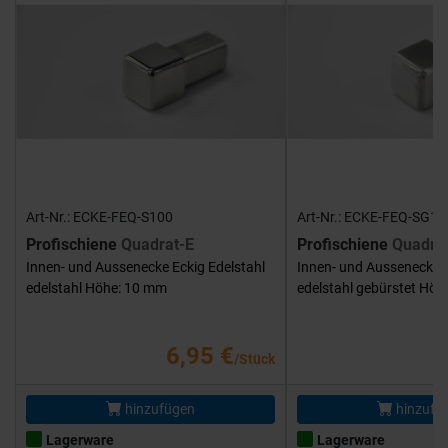
Art-Nr.: ECKE-FEQ-S100
Art-Nr.: ECKE-FEQ-SG10
Profischiene
Quadrat-E
Profischiene
Quadra
Innen- und Aussenecke Eckig Edelstahl
Innen- und Aussenecke E
edelstahl Höhe: 10 mm
edelstahl gebürstet Hö
6,95 €
/Stück
hinzufügen
hinzufü
Lagerware
Lagerware