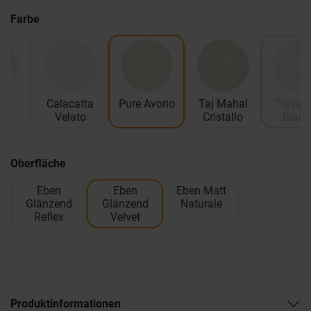
Farbe
co
Calacatta
Pure Avorio
Taj Mahal
Travert
ato
Velato
Cristallo
Bianc
Oberfläche
Eben
Eben
Eben Matt
Glänzend
Glänzend
Naturale
Reflex
Velvet
Produktinformationen