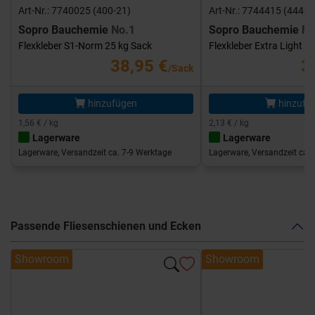
Art-Nr.: 7740025 (400-21)
Art-Nr.: 7744415 (444-1
Sopro Bauchemie
No.1
Sopro Bauchemie
FK
Flexkleber S1-Norm 25 kg Sack
Flexkleber Extra Light 1
38,95 €
3
/Sack
hinzufügen
hinzufü
1,56 € / kg
2,13 € / kg
Lagerware
Lagerware
Lagerware, Versandzeit ca. 7-9 Werktage
Lagerware, Versandzeit ca. 
Passende Fliesenschienen und Ecken
Showroom
Showroom