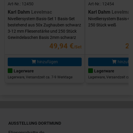
Art-Nr.: 12450
Art-Nr.: 12454
Karl Dahm
Levelmac
Karl Dahm
Levelmac
Nivelliersystem Basis-Set 1 Basis-Set
Nivelliersystem Basis-G
bestehend aus 50x Zughauben schwarz
250 Stück weiß
3-12 mm Fliesenstärke und 250 Stück
Gewindelaschen Basis 2mm schwarz
49,94 €
25
/Set
hinzufügen
hinzufü
Lagerware
Lagerware
Lagerware, Versandzeit ca. 7-9 Werktage
Lagerware, Versandzeit ca. 
AUSSTELLUNG DORTMUND
Fliesenrabatte.de