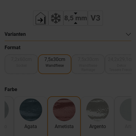
Varianten
Format
7,2x60cm
7,5x30cm
7,5x30cm
24,2x29,1cm
Sockel
Wandfliese
Wandfliese
Dekor
Ramage
Tessere Freccia
Farbe
rio
Agata
Ametista
Argento
Artic