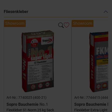
Fliesenkleber
Showroom
Showroom
Art-Nr.: 7740025 (400-21)
Art-Nr.: 7744415 (444-1
Sopro Bauchemie
No.1
Sopro Bauchemie
FK
Flexkleber S1-Norm 25 kg Sack
Flexkleber Extra Light 1