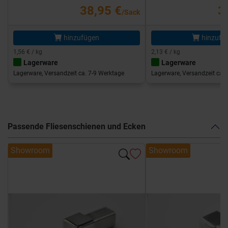
38,95 €
3
/Sack
hinzufügen
hinzufü
1,56 € / kg
2,13 € / kg
Lagerware
Lagerware
Lagerware, Versandzeit ca. 7-9 Werktage
Lagerware, Versandzeit ca. 
Passende Fliesenschienen und Ecken
Showroom
Showroom