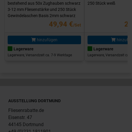
bestehend aus 50x Zughauben schwarz
250 Stück weiß
3-12 mm Fliesenstärke und 250 Stück
Gewindelaschen Basis 2mm schwarz
49,94 €
25
/Set
hinzufügen
hinzufü
Lagerware
Lagerware
Lagerware, Versandzeit ca. 7-9 Werktage
Lagerware, Versandzeit ca. 
AUSSTELLUNG DORTMUND
Fliesenrabatte.de
Eisenstr. 47
44145 Dortmund
+49 (0)231 1811901