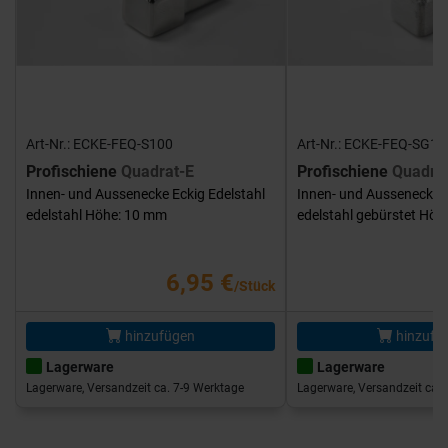
Art-Nr.: ECKE-FEQ-S100
Art-Nr.: ECKE-FEQ-SG10
Profischiene
Quadrat-E
Profischiene
Quadra
Innen- und Aussenecke Eckig Edelstahl
Innen- und Aussenecke E
edelstahl Höhe: 10 mm
edelstahl gebürstet Hö
6,95 €
/Stück
hinzufügen
hinzufü
Lagerware
Lagerware
Lagerware, Versandzeit ca. 7-9 Werktage
Lagerware, Versandzeit ca. 