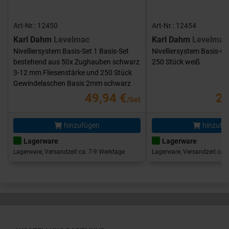
Art-Nr.: 12450
Art-Nr.: 12454
Karl Dahm
Levelmac
Karl Dahm
Levelmac
Nivelliersystem Basis-Set 1 Basis-Set
Nivelliersystem Basis-G
bestehend aus 50x Zughauben schwarz
250 Stück weiß
3-12 mm Fliesenstärke und 250 Stück
Gewindelaschen Basis 2mm schwarz
49,94 €
25
/Set
hinzufügen
hinzufü
Lagerware
Lagerware
Lagerware, Versandzeit ca. 7-9 Werktage
Lagerware, Versandzeit ca. 