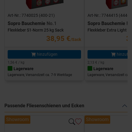
Art-Nr.: 7740025 (400-21)
Art-Nr.: 7744415 (444-1
Sopro Bauchemie
No.1
Sopro Bauchemie
FK
Flexkleber S1-Norm 25 kg Sack
Flexkleber Extra Light 1
38,95 €
3
/Sack
hinzufügen
hinzufü
1,56 € / kg
2,13 € / kg
Lagerware
Lagerware
Lagerware, Versandzeit ca. 7-9 Werktage
Lagerware, Versandzeit ca. 
Passende Fliesenschienen und Ecken
Showroom
Showroom