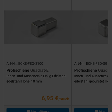
Art-Nr.: ECKE-FEQ-S100
Art-Nr.: ECKE-FEQ-SG10
Profischiene
Quadrat-E
Profischiene
Quadra
Innen- und Aussenecke Eckig Edelstahl
Innen- und Aussenecke E
edelstahl Höhe: 10 mm
edelstahl gebürstet Hö
6,95 €
/Stück
hinzufügen
hinzufü