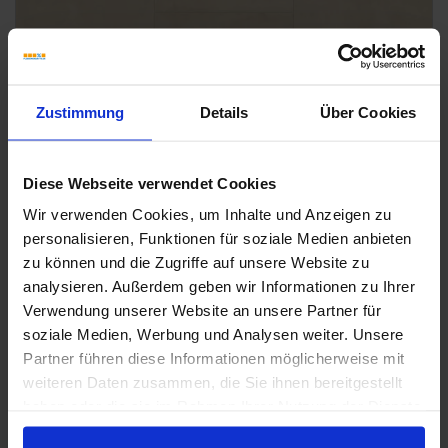
Zustimmung
Details
Über Cookies
Diese Webseite verwendet Cookies
Wir verwenden Cookies, um Inhalte und Anzeigen zu
personalisieren, Funktionen für soziale Medien anbieten
zu können und die Zugriffe auf unsere Website zu
analysieren. Außerdem geben wir Informationen zu Ihrer
Verwendung unserer Website an unsere Partner für
soziale Medien, Werbung und Analysen weiter. Unsere
Partner führen diese Informationen möglicherweise mit
weiteren Daten zusammen, die Sie ihnen bereitgestellt
V4
haben oder die sie im Rahmen Ihrer Nutzung der Dienste
Marca Corona Logos Beige
gesammelt haben.
Die hier gezeigten "Prints" sind ein Auszug aus dem Farbspiel und