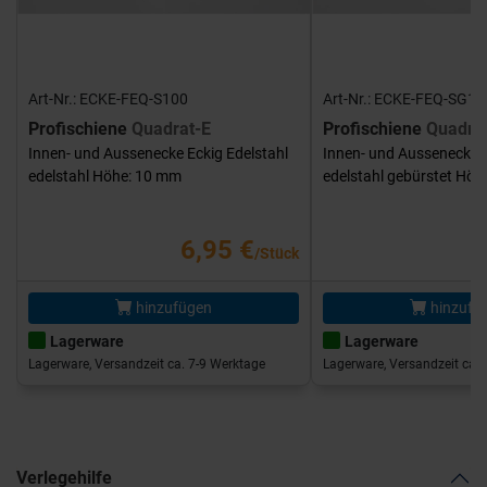
Art-Nr.: ECKE-FEQ-S100
Art-Nr.: ECKE-FEQ-SG10
Profischiene
Quadrat-E
Profischiene
Quadra
Innen- und Aussenecke Eckig Edelstahl
Innen- und Aussenecke E
edelstahl Höhe: 10 mm
edelstahl gebürstet Hö
6,95 €
/Stück
hinzufügen
hinzufü
Lagerware
Lagerware
Lagerware, Versandzeit ca. 7-9 Werktage
Lagerware, Versandzeit ca. 
Verlegehilfe