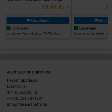
49,94 €
25
/Set
hinzufügen
hinzufü
Lagerware
Lagerware
Lagerware, Versandzeit ca. 7-9 Werktage
Lagerware, Versandzeit ca. 
AUSSTELLUNG DORTMUND
Fliesenrabatte.de
Eisenstr. 47
44145 Dortmund
+49 (0)231 1811901
info@fliesenrabatte.de