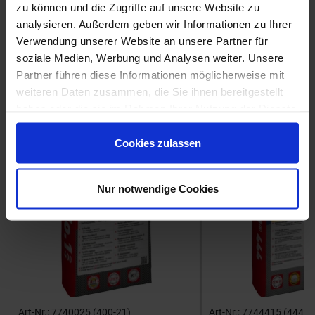
zu können und die Zugriffe auf unsere Website zu
Weitere Serien von Marca Corona
analysieren. Außerdem geben wir Informationen zu Ihrer
Verwendung unserer Website an unsere Partner für
soziale Medien, Werbung und Analysen weiter. Unsere
Fliesenkleber
Partner führen diese Informationen möglicherweise mit
weiteren Daten zusammen, die Sie ihnen bereitgestellt
Showroom
Showroom
haben oder die sie im Rahmen Ihrer Nutzung der Dienste
gesammelt haben.
Cookies zulassen
Nur notwendige Cookies
Art-Nr.: 7740025 (400-21)
Art-Nr.: 7744415 (444-1