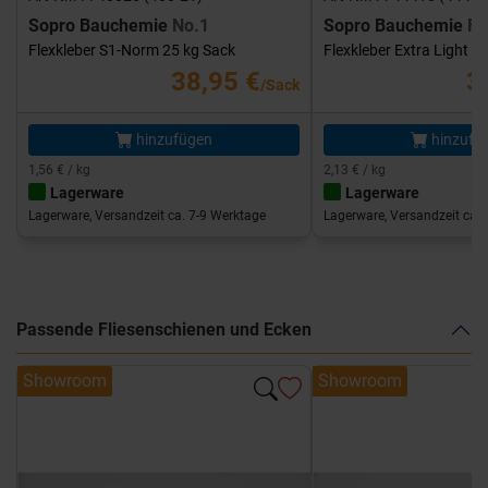
Sopro Bauchemie
No.1
Sopro Bauchemie
FK
Flexkleber S1-Norm 25 kg Sack
Flexkleber Extra Light 1
38,95 €
3
/Sack
hinzufügen
hinzufü
1,56 € / kg
2,13 € / kg
Lagerware
Lagerware
Lagerware, Versandzeit ca. 7-9 Werktage
Lagerware, Versandzeit ca. 
Passende Fliesenschienen und Ecken
Showroom
Showroom