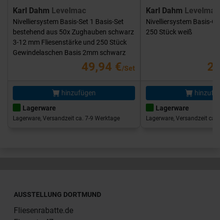
Karl Dahm
Levelmac
Karl Dahm
Levelmac
Nivelliersystem Basis-Set 1 Basis-Set
Nivelliersystem Basis-G
bestehend aus 50x Zughauben schwarz
250 Stück weiß
3-12 mm Fliesenstärke und 250 Stück
Gewindelaschen Basis 2mm schwarz
49,94 €
25
/Set
hinzufügen
hinzufü
Lagerware
Lagerware
Lagerware, Versandzeit ca. 7-9 Werktage
Lagerware, Versandzeit ca. 
AUSSTELLUNG DORTMUND
Fliesenrabatte.de