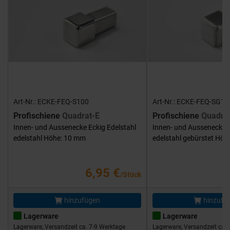
Art-Nr.: ECKE-FEQ-S100
Art-Nr.: ECKE-FEQ-SG10
Profischiene
Quadrat-E
Profischiene
Quadra
Innen- und Aussenecke Eckig Edelstahl
Innen- und Aussenecke E
edelstahl Höhe: 10 mm
edelstahl gebürstet Hö
6,95 €
/Stück
hinzufügen
hinzufü
Lagerware
Lagerware
Lagerware, Versandzeit ca. 7-9 Werktage
Lagerware, Versandzeit ca. 