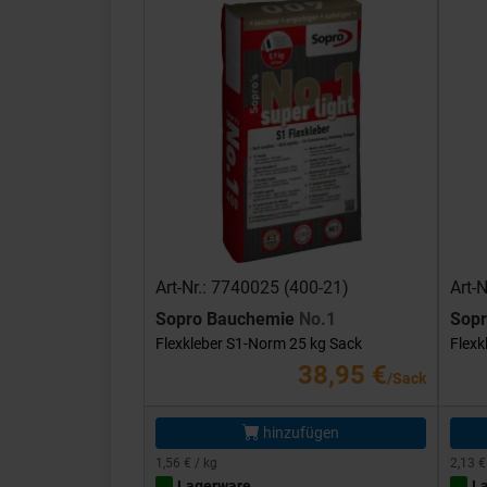
Art-Nr.: 7740025 (400-21)
Art-
Sopro Bauchemie
No.1
Sop
Flexkleber S1-Norm 25 kg Sack
Flexk
38,95 €
/Sack
hinzufügen
1,56 € / kg
2,13 €
Lagerware
L