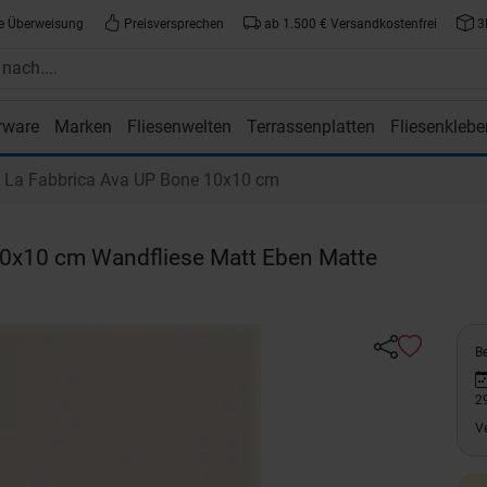
e Überweisung
Preisversprechen
ab 1.500 € Versandkostenfrei
3
rware
Marken
Fliesenwelten
Terrassenplatten
Fliesenklebe
atte.de
La Fabbrica Ava UP Bone 10x10 cm
0x10 cm Wandfliese Matt Eben Matte
Be
2
V