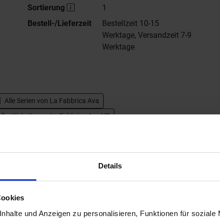
Sortierung
1
Bestell-/Lieferzeit
Bestellzeit 10-15
Werktage, Versandzeit 7-9
Werktage
Alle Serien von
La Fabbrica Ava
ller Website von La Fabbrica Ava UP
Details
Cookies
nhalte und Anzeigen zu personalisieren, Funktionen für soziale