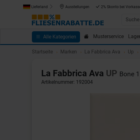
Lieferland
Ausstellungen
2% Skonto bei Vorkass
Musterservice
Lage
Alle Kategorien
Kundenprojekte
Blog
Einkaufen bei Fliesenrab
Startseite
Marken
La Fabbrica Ava
Up
La Fabbrica Ava
UP
Bone 1
Artikelnummer: 192004