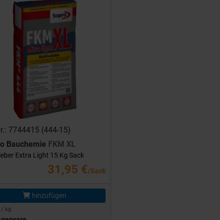
Nr.: 7744415 (444-15)
ro Bauchemie
FKM XL
leber Extra Light 15 Kg Sack
31,95 €
/Sack
hinzufügen
 / kg
agerware