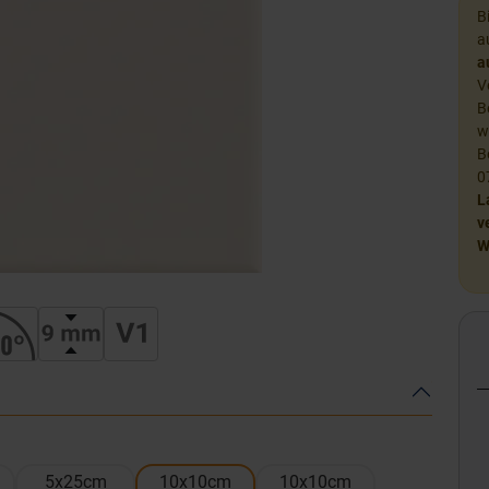
B
a
a
V
B
w
B
0
L
v
W
5x25cm
10x10cm
10x10cm