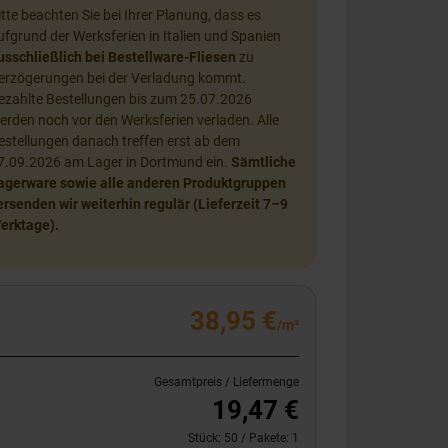
itte beachten Sie bei Ihrer Planung, dass es
ufgrund der Werksferien in Italien und Spanien
usschließlich bei Bestellware-Fliesen
zu
erzögerungen bei der Verladung kommt.
ezahlte Bestellungen bis zum 25.07.2026
erden noch vor den Werksferien verladen. Alle
estellungen danach treffen erst ab dem
7.09.2026 am Lager in Dortmund ein.
Sämtliche
agerware sowie alle anderen Produktgruppen
ersenden wir weiterhin regulär (Lieferzeit 7–9
erktage).
38,95 €
/m²
Gesamtpreis / Liefermenge
19,47 €
Stück:
50
/ Pakete:
1