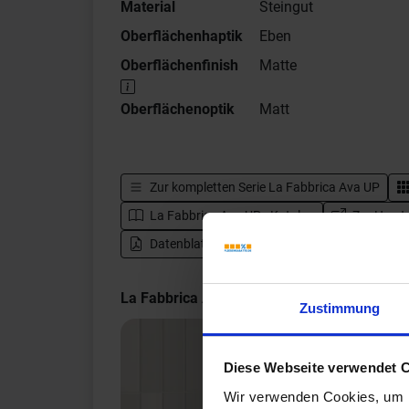
Material
Steingut
Oberflächenhaptik
Eben
Oberflächenfinish
Matte
Oberflächenoptik
Matt
Zur kompletten Serie
La Fabbrica Ava UP
La Fabbrica Ava UP - Katalog
Zur Herste
Datenblatt herunterladen - PDF
La Fabbrica Ava UP Impressionen
Zustimmung
Diese Webseite verwendet 
Wir verwenden Cookies, um I