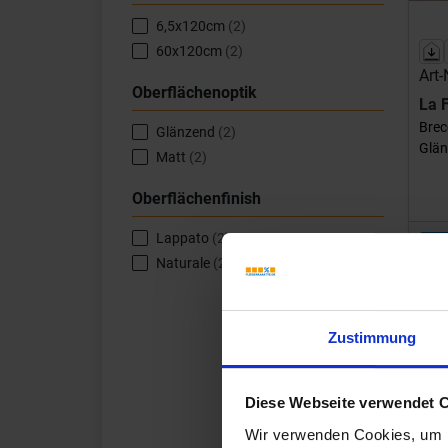
6,5x120cm
(2)
60x120cm
(2)
Art-
Oberflächenoptik
La 
Brec
Glänzend
(2)
Glän
Matt
(2)
Oberflächenfinish
Lappato
(2)
Naturale
(2)
Inhal
W
Beste
Zustimmung
Diese Webseite verwendet 
Wir verwenden Cookies, um I