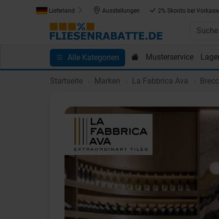
Lieferland
Ausstellungen
2% Skonto bei Vorkass
Musterservice
Lage
Alle Kategorien
Kundenprojekte
Blog
Einkaufen bei Fliesenrab
Startseite
Marken
La Fabbrica Ava
Brecc