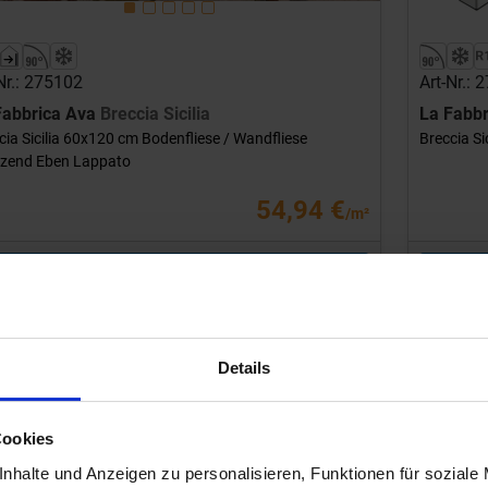
Nr.: 275102
Art-Nr.: 
Fabbrica Ava
Breccia Sicilia
La Fabb
cia Sicilia 60x120 cm Bodenfliese / Wandfliese
Breccia Si
zend Eben Lappato
54,94 €
/m²
hinzufügen
t: 1,44 m² = 79,12 €/Paket
Inhalt: 6 S
ird für sie bestellt
Wird fü
llzeit 10-15 Werktage, Versandzeit 7-9 Werktage
Bestellzeit
Details
Cookies
nhalte und Anzeigen zu personalisieren, Funktionen für soziale