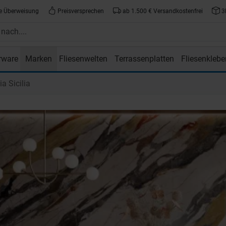
e Überweisung
Preisversprechen
ab 1.500 € Versandkostenfrei
3
rware
Marken
Fliesenwelten
Terrassenplatten
Fliesenklebe
atte.de
ia Sicilia