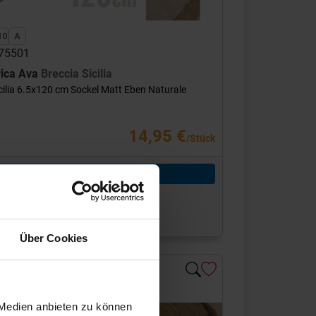
275501
rica Ava
Breccia Sicilia
cilia 6.5x120 cm Sockel Matt Eben Naturale
14,95 €
/Stück
hinzufügen
tück = 7,2 m (12,46 €/m)
r sie bestellt
 10-15 Werktage, Versandzeit 7-9 Werktage
Über Cookies
 Medien anbieten zu können