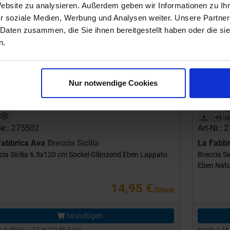
Website zu analysieren. Außerdem geben wir Informationen zu I
r soziale Medien, Werbung und Analysen weiter. Unsere Partner
 Daten zusammen, die Sie ihnen bereitgestellt haben oder die s
n.
Previou
Nur notwendige Cookies
Nr.: 275502
Art-Nr.: 
Fabbrica Ava
Breccia Sicilia
La Fabb
cia Sicilia 6.5x120 cm Sockel Glänzend Eben Lappato
Breccia Si
Eben Natu
14,95 €
/Stück
hinzufügen
t: 6 Stück = 7,2 m (12,46 €/m)
Inhalt: 1,4