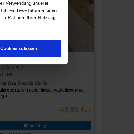
hrer Verwendung unserer
 führen diese Informationen
ie im Rahmen Ihrer Nutzung
s
Next
Cookies zulassen
275101
rica Ava
Breccia Sicilia
cilia 60x120 cm Bodenfliese / Wandfliese Matt
rale
42,95 €
/m²
hinzufügen
4 m² = 61,84 €/Paket