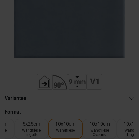
Varianten
Format
5cm
5x25cm
10x10cm
10x10cm
10x10
iese
Wandfliese
Wandfliese
Wandfliese
Wandfli
ino
Lingotto
Cuscino
Lingott