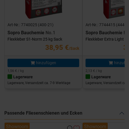
Art-Nr.: 7740025 (400-21)
Art-Nr.: 7744415 (444-1
Sopro Bauchemie
No.1
Sopro Bauchemie
FK
Flexkleber S1-Norm 25 kg Sack
Flexkleber Extra Light 1
38,95 €
3
/Sack
hinzufügen
hinzufü
1,56 € / kg
2,13 € / kg
Lagerware
Lagerware
Lagerware, Versandzeit ca. 7-9 Werktage
Lagerware, Versandzeit ca. 
Passende Fliesenschienen und Ecken
Showroom
Showroom