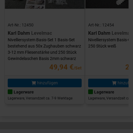
Art-Nr.: 12450
Art-Nr.: 12454
Karl Dahm
Levelmac
Karl Dahm
Levelmac
Nivelliersystem Basis-Set 1 Basis-Set
Nivelliersystem Basis-G
bestehend aus 50x Zughauben schwarz
250 Stück weiß
3-12 mm Fliesenstärke und 250 Stück
Gewindelaschen Basis 2mm schwarz
49,94 €
25
/Set
hinzufügen
hinzufü
Lagerware
Lagerware
Lagerware, Versandzeit ca. 7-9 Werktage
Lagerware, Versandzeit ca. 