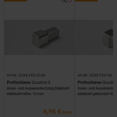
Art-Nr.: ECKE-FEQ-S100
Art-Nr.: ECKE-FEQ-SG10
Profischiene
Quadrat-E
Profischiene
Quadra
Innen- und Aussenecke Eckig Edelstahl
Innen- und Aussenecke E
edelstahl Höhe: 10 mm
edelstahl gebürstet Hö
6,95 €
/Stück