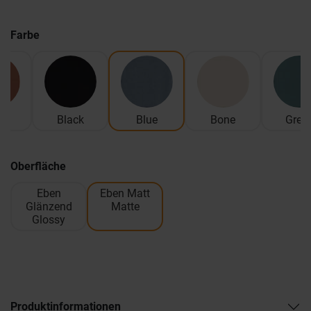
Farbe
na
Black
Blue
Bone
Gree
Oberfläche
Eben
Eben Matt
Glänzend
Matte
Glossy
Produktinformationen