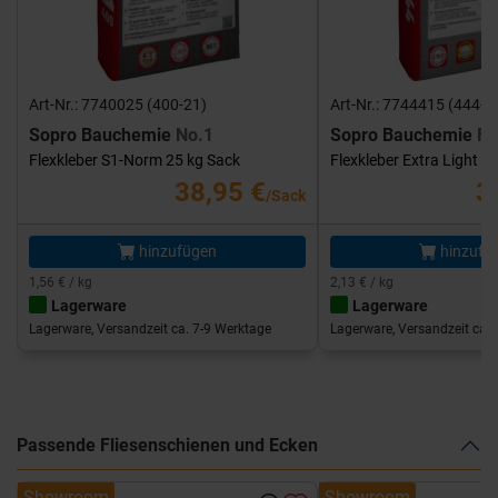
Art-Nr.: 7740025 (400-21)
Art-Nr.: 7744415 (444-1
Sopro Bauchemie
No.1
Sopro Bauchemie
FK
Flexkleber S1-Norm 25 kg Sack
Flexkleber Extra Light 1
38,95 €
3
/Sack
hinzufügen
hinzufü
1,56 € / kg
2,13 € / kg
Lagerware
Lagerware
Lagerware, Versandzeit ca. 7-9 Werktage
Lagerware, Versandzeit ca. 
Passende Fliesenschienen und Ecken
Showroom
Showroom