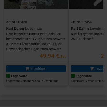
Art-Nr.: 12450
Art-Nr.: 12454
Karl Dahm
Levelmac
Karl Dahm
Levelmac
Nivelliersystem Basis-Set 1 Basis-Set
Nivelliersystem Basis-G
bestehend aus 50x Zughauben schwarz
250 Stück weiß
3-12 mm Fliesenstärke und 250 Stück
Gewindelaschen Basis 2mm schwarz
49,94 €
25
/Set
hinzufügen
hinzufü
Lagerware
Lagerware
Lagerware, Versandzeit ca. 7-9 Werktage
Lagerware, Versandzeit ca. 