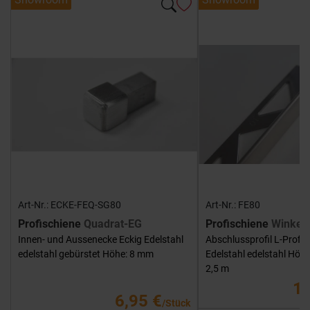
Art-Nr.: ECKE-FEQ-SG80
Art-Nr.: FE80
Profischiene
Quadrat-EG
Profischiene
Winkel-
Innen- und Aussenecke Eckig Edelstahl
Abschlussprofil L-Profil
edelstahl gebürstet Höhe: 8 mm
Edelstahl edelstahl Höh
2,5 m
14
6,95 €
/Stück