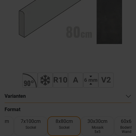
Varianten
Format
20cm
7x100cm
8x80cm
30x30cm
60x60
el
Sockel
Sockel
Mosaik
Bodenflie
5x5
Wandfli