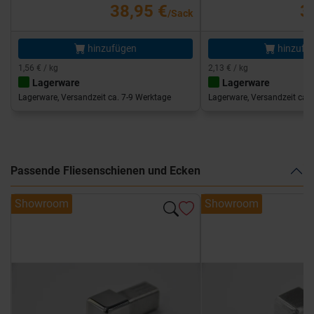
38,95 €
3
/Sack
hinzufügen
hinzufü
1,56 € / kg
2,13 € / kg
Lagerware
Lagerware
Lagerware, Versandzeit ca. 7-9 Werktage
Lagerware, Versandzeit ca. 
Passende Fliesenschienen und Ecken
Showroom
Showroom