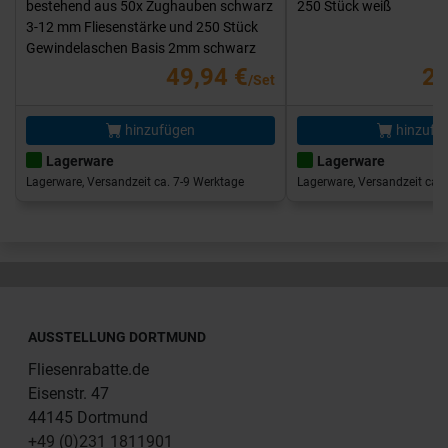
bestehend aus 50x Zughauben schwarz
250 Stück weiß
3-12 mm Fliesenstärke und 250 Stück
Gewindelaschen Basis 2mm schwarz
49,94 €
25
/Set
hinzufügen
hinzufü
Lagerware
Lagerware
Lagerware, Versandzeit ca. 7-9 Werktage
Lagerware, Versandzeit ca. 
AUSSTELLUNG DORTMUND
Fliesenrabatte.de
Eisenstr. 47
44145 Dortmund
+49 (0)231 1811901