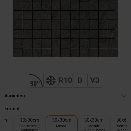
Varianten
Format
0cm
10x30cm
30x30cm
30x30cm
30x60
el
Bodenfliese /
Mosaik
Mosaik
Bodenflie
Wandfliese
Spina di pesce
Wandfli