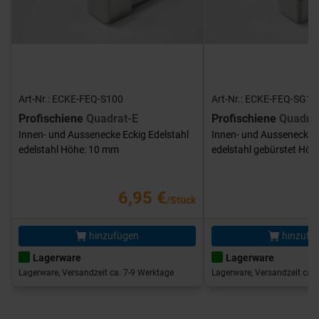
Art-Nr.: ECKE-FEQ-S100
Art-Nr.: ECKE-FEQ-SG10
Profischiene
Quadrat-E
Profischiene
Quadra
Innen- und Aussenecke Eckig Edelstahl
Innen- und Aussenecke E
edelstahl Höhe: 10 mm
edelstahl gebürstet Hö
6,95 €
/Stück
hinzufügen
hinzufü
Lagerware
Lagerware
Lagerware, Versandzeit ca. 7-9 Werktage
Lagerware, Versandzeit ca. 