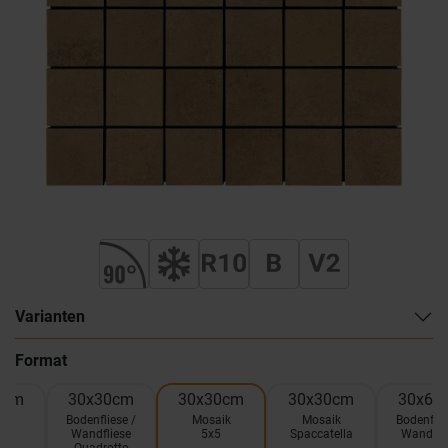
Varianten
Format
0cm
30x30cm
30x30cm
30x30cm
30x60
el
Bodenfliese /
Mosaik
Mosaik
Bodenflie
Wandfliese
5x5
Spaccatella
Wandfli