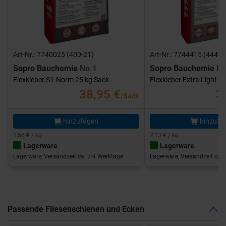
Art-Nr.: 7740025 (400-21)
Art-Nr.: 7744415 (444-1
Sopro Bauchemie
No.1
Sopro Bauchemie
FK
Flexkleber S1-Norm 25 kg Sack
Flexkleber Extra Light 1
38,95 €
3
/Sack
hinzufügen
hinzufü
1,56 € / kg
2,13 € / kg
Lagerware
Lagerware
Lagerware, Versandzeit ca. 7-9 Werktage
Lagerware, Versandzeit ca. 
Passende Fliesenschienen und Ecken