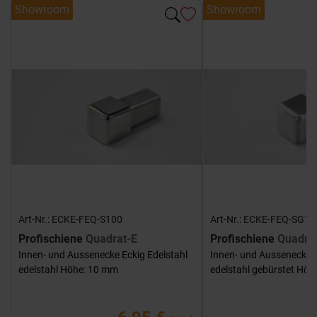
Showroom
Showroom
Art-Nr.: ECKE-FEQ-S100
Art-Nr.: ECKE-FEQ-SG10
Profischiene
Quadrat-E
Profischiene
Quadra
Innen- und Aussenecke Eckig Edelstahl
Innen- und Aussenecke E
edelstahl Höhe: 10 mm
edelstahl gebürstet Hö