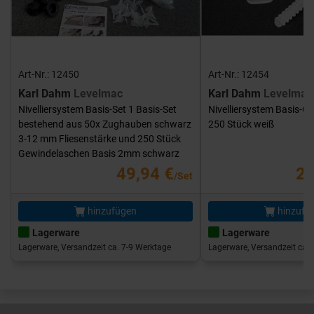
Art-Nr.: 12450
Art-Nr.: 12454
Karl Dahm
Levelmac
Karl Dahm
Levelmac
Nivelliersystem Basis-Set 1 Basis-Set
Nivelliersystem Basis-G
bestehend aus 50x Zughauben schwarz
250 Stück weiß
3-12 mm Fliesenstärke und 250 Stück
Gewindelaschen Basis 2mm schwarz
49,94 €
25
/Set
hinzufügen
hinzufü
Lagerware
Lagerware
Lagerware, Versandzeit ca. 7-9 Werktage
Lagerware, Versandzeit ca. 