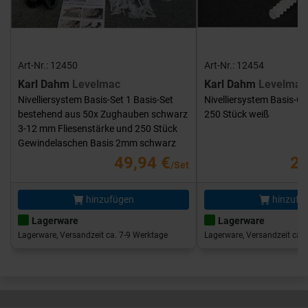
Art-Nr.: 12450
Art-Nr.: 12454
Karl Dahm
Levelmac
Karl Dahm
Levelmac
Nivelliersystem Basis-Set 1 Basis-Set
Nivelliersystem Basis-G
bestehend aus 50x Zughauben schwarz
250 Stück weiß
3-12 mm Fliesenstärke und 250 Stück
Gewindelaschen Basis 2mm schwarz
49,94 €
25
/Set
hinzufügen
hinzufü
Lagerware
Lagerware
Lagerware, Versandzeit ca. 7-9 Werktage
Lagerware, Versandzeit ca. 