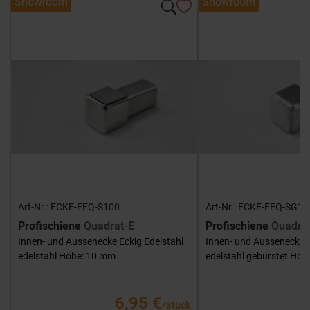
Showroom
Showroom
Art-Nr.: ECKE-FEQ-S100
Art-Nr.: ECKE-FEQ-SG10
Profischiene
Quadrat-E
Profischiene
Quadra
Innen- und Aussenecke Eckig Edelstahl
Innen- und Aussenecke E
edelstahl Höhe: 10 mm
edelstahl gebürstet Hö
6,95 €
/Stück