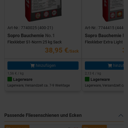
Art-Nr.: 7740025 (400-21)
Art-Nr.: 7744415 (444-1
Sopro Bauchemie
No.1
Sopro Bauchemie
FK
Flexkleber S1-Norm 25 kg Sack
Flexkleber Extra Light 1
38,95 €
3
/Sack
hinzufügen
hinzufü
1,56 € / kg
2,13 € / kg
Lagerware
Lagerware
Lagerware, Versandzeit ca. 7-9 Werktage
Lagerware, Versandzeit ca. 
Passende Fliesenschienen und Ecken